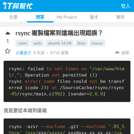
登入
文章
問答
My Project
徵才
聊天
rsync 複製檔案到遠端出現錯誤？
1
rsync
sudo
ubuntu 16.04
linux
macos
火爆浪子
8 年前
‧
8756
瀏覽
檢舉
rsync: failed 
to
set
times
on
"/var/www/htm
l/."
: Operation 
not
 permitted (
1
)

rsync 
error
: 
some
 files could 
not
 be transf
erred (code 
23
) 
at
 /SourceCache/rsync/rsync
-45
/rsync/main.c(
992
) [sender=
2.6
.9
我是要從本端到遠端
rsync -azvr --
exclude
 .git --
exclude
'.DS_S
tore'
/xxx/
xxx
/xxxxx/
 xxx@xxx.xx.xx.xx:
/va