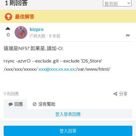
1
則回答
最佳解答
bizpro
0
iT邦大師
．
8 年前
遠端是NFS? 如果是, 請加-O:
rsync -azvrO --exclude .git --exclude '.DS_Store'
/xxx/xxx/xxxxx/
xxx@xxx.xx.xx.xx
:/var/www/html/
0
則回應
分享
回應
沒有幫助
登入發表回應
登入回答