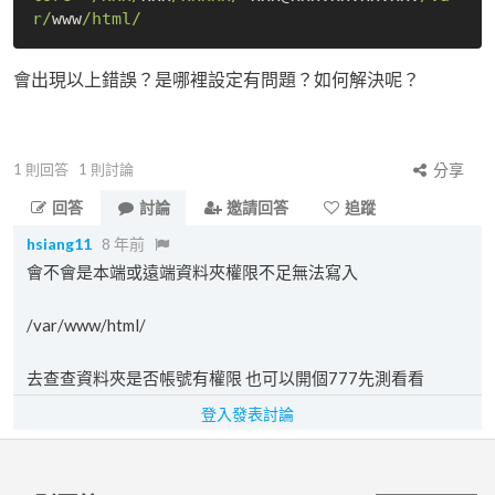
r/
www
/html/
會出現以上錯誤？是哪裡設定有問題？如何解決呢？
1
則回答
1
則討論
分享
回答
討論
邀請回答
追蹤
hsiang11
8 年前
會不會是本端或遠端資料夾權限不足無法寫入
/var/www/html/
去查查資料夾是否帳號有權限 也可以開個777先測看看
登入發表討論