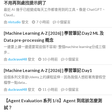
不用再到處找提示詞了
最近 AI 幾乎已經變成每天工作都會用到的工具。像是 ChatGPT、
Claud...
由
nlstudio
發文
7 小時前
0
個留言
[Machine Learning A-Z [2026] ] 學習筆記 Day2 ML 及
Data pre-processing 概念
一邊要上課一邊還要寫這個不容易! 整個machine learning分成三個
步...
由
duckravel48
發文
10 小時前
0
個留言
[Machine Learning A-Z [2026] ] 學習筆記 Day1
這個系列文章是Udemy上的課程延伸，因為我個人想趁著育嬰假空
檔學一點data...
由
duckravel48
發文
11 小時前
0
個留言
【Agent Evaluation 系列 1/6】Agent 到底該怎麼測
試？