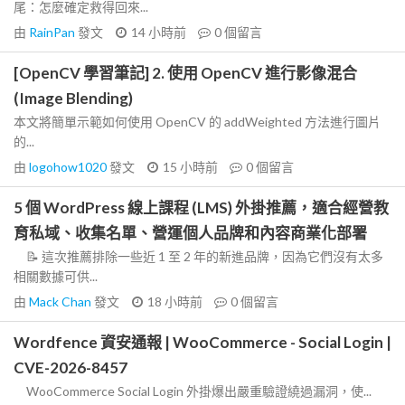
尾：怎麼確定救得回來...
由
RainPan
發文
14 小時前
0
個留言
[OpenCV 學習筆記] 2. 使用 OpenCV 進行影像混合
(Image Blending)
本文將簡單示範如何使用 OpenCV 的 addWeighted 方法進行圖片
的...
由
logohow1020
發文
15 小時前
0
個留言
5 個 WordPress 線上課程 (LMS) 外掛推薦，適合經營教
育私域、收集名單、營運個人品牌和內容商業化部署
📝 這次推薦排除一些近 1 至 2 年的新進品牌，因為它們沒有太多
相關數據可供...
由
Mack Chan
發文
18 小時前
0
個留言
Wordfence 資安通報 | WooCommerce - Social Login |
CVE-2026-8457
WooCommerce Social Login 外掛爆出嚴重驗證繞過漏洞，使...