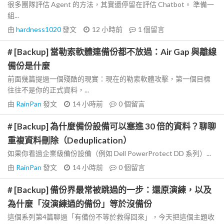
很多團隊評估 Agent 的方法，其實還停留在評估 Chatbot。 準備一
組...
由
hardness1020
發文
12 小時前
1
個留言
# [Backup] 當勒索軟體連備份都不放過：Air Gap 與離線
備份是什麼
前面幾篇提過一個殘酷的現實：現在的勒索軟體攻擊，第一個目標
往往不是你的正式資料，...
由
RainPan
發文
14 小時前
0
個留言
# [Backup] 為什麼備份設備可以塞進 30 倍的資料？聊聊
重複資料刪除（Deduplication）
如果你看過企業級備份設備（例如 Dell PowerProtect DD 系列）...
由
RainPan
發文
14 小時前
0
個留言
# [Backup] 備份界最常被跳過的一步：還原演練，以及
為什麼「沒演練過的備份」等於沒備份
這個系列第4篇聊過「有備份不等於救得回來」，今天把這個主題收