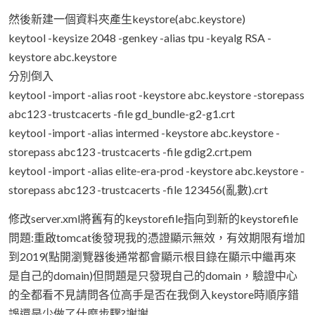
然後新建一個資料夾產生keystore(abc.keystore)
keytool -keysize 2048 -genkey -alias tpu -keyalg RSA -
keystore abc.keystore
分別倒入
keytool -import -alias root -keystore abc.keystore -storepass
abc123 -trustcacerts -file gd_bundle-g2-g1.crt
keytool -import -alias intermed -keystore abc.keystore -
storepass abc123 -trustcacerts -file gdig2.crt.pem
keytool -import -alias elite-era-prod -keystore abc.keystore -
storepass abc123 -trustcacerts -file 123456(亂數).crt
修改server.xml將舊有的keystorefile指向到新的keystorefile
問題:重啟tomcat後發現我的憑證顯示無效，有效期限有增加
到2019(點開瀏覽器後通常都會顯示根目錄在顯示中繼再來
是自己的domain)但問題是只發現自己的domain，驗證中心
的全都看不見請問各位高手是否在我倒入keystore時順序錯
誤還是少做了什麼步驟?謝謝