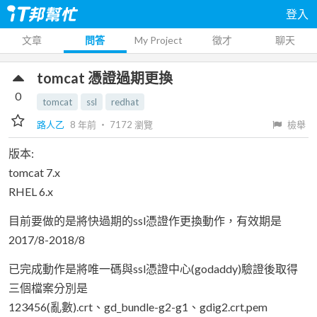
登入
文章
問答
My Project
徵才
聊天
tomcat 憑證過期更換
0
tomcat
ssl
redhat
路人乙
8 年前
‧
7172
瀏覽
檢舉
版本:
tomcat 7.x
RHEL 6.x
目前要做的是將快過期的ssl憑證作更換動作，有效期是
2017/8-2018/8
已完成動作是將唯一碼與ssl憑證中心(godaddy)驗證後取得
三個檔案分別是
123456(亂數).crt、gd_bundle-g2-g1、gdig2.crt.pem