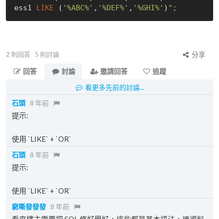
ess1 
LIKE
 (
'%ABC%'
,
'%DEF%'
,
'%GHI%'
)
2
則回答
5
則討論
分享
回答
討論
邀請回答
追蹤
看更多先前的討論...
石頭
8 年前
提示:
使用 `LIKE` + `OR`
石頭
8 年前
提示:
使用 `LIKE` + `OR`
窮嘶發發發
8 年前