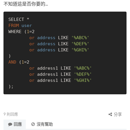
不知道這是否你要的...
FROM
 user 
WHERE (
1
=2

or
 address 
LIKE 
'%ABC%'
or
 address 
LIKE 
'%DEF%'
or
 address 
LIKE 
'%GHI%'
AND
 (
1
=2

or
 address1 LIKE 
'%ABC%'
or
 address1 LIKE 
'%DEF%'
or
 address1 LIKE 
'%GHI%'
9
則回應
分享
回應
沒有幫助