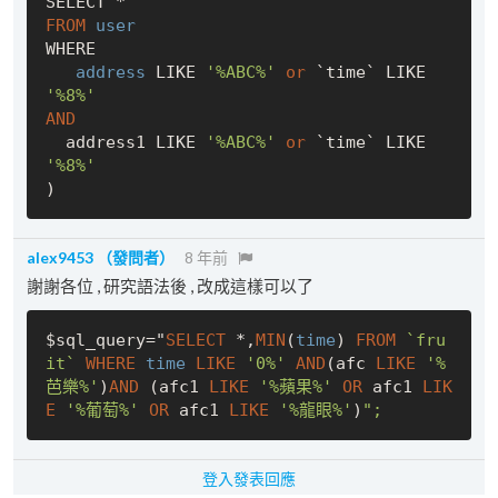
FROM
 user 
WHERE  

 address 
LIKE 
'%ABC%'
or
 `time` LIKE 
'%8%'
AND
  address1 LIKE 
'%ABC%'
or
 `time` LIKE 
'%8%'
alex9453
（發問者）
8 年前
謝謝各位 , 研究語法後 , 改成這樣可以了
$sql_query="
SELECT
 *,
MIN
(
time
) 
FROM
`fru
it`
WHERE
time
LIKE
'0%'
AND
(afc 
LIKE
'%
芭樂%'
)
AND
 (afc1 
LIKE
'%蘋果%'
OR
 afc1 
LIK
E
'%葡萄%'
OR
 afc1 
LIKE
'%龍眼%'
)
登入發表回應