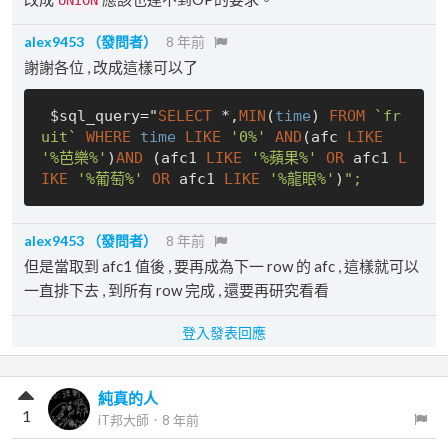
UNION
alex9453
（發問者）
8 年前
謝謝各位 , 改成這樣可以了
 $sql_query="
SELECT
 *,
MIN
(
time
) 
FROM
`fr
uit`
WHERE
time
LIKE
'0%'
AND
(afc 
LIKE
'%芭樂%'
)
AND
 (afc1 
LIKE
'%蘋果%'
OR
 afc1 
L
IKE
'%葡萄%'
OR
 afc1 
LIKE
'%龍眼%'
)
alex9453
（發問者）
8 年前
但是當取到 afc1 值後 , 要再成為下一 row 的 afc , 這樣就可以
一直排下去 , 到所有 row 完成 , 還要再研究看看
登入發表回應
純真的人
1
iT邦大師
．
8 年前