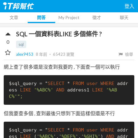
登入
文章
問答
My Project
徵才
聊天
SQL 一個資料表LIKE 多個條件 ?
0
sql
alex9453
8 年前
‧
65423
瀏覽
檢舉
網上查了很多還是沒查到我要的 , 下面查一個可以執行
$sql_query = "
SELECT
 * 
FROM
user
WHERE
 addr
ess 
LIKE
'%ABC%'
AND
 address1 
LIKE
'%AB
C%'
但我要查多個 , 查到最後只想到下面這樣但還是不行
$sql_query = "
SELECT
 * 
FROM
user
WHERE
 addr
ess 
LIKE
 (
'%ABC%'
,
'%DEF%'
,
'%GHI%'
) 
AND
 addr