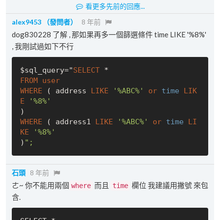
看更多先前的回應...
alex9453
（發問者）
8 年前
dog830228 了解 , 那如果再多一個篩選條件 time LIKE '%8%'
, 我剛試過如下不行
$sql_query="
SELECT
FROM
user
WHERE
 ( address 
LIKE
'%ABC%'
or
time
LIK
E
'%8%'
WHERE
 ( address1 
LIKE
'%ABC%'
or
time
LI
KE
'%8%'
)
石頭
8 年前
ㄜ~ 你不能用兩個
而且
欄位 我建議用撇號 來包
where
time
含.