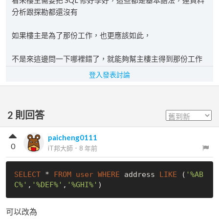
看來樓主需要把 SQL 修好學好，這些都是基本語法，連資料
分析跟探勘都還沒有
如果樓主是為了那份工作，也更應該如此，
不是來這邊問一下哪裡錯了，就能夠幫主樓主得到那份工作
登入發表討論
2
則回答
paicheng0111
0
iT邦大師
．
8 年前
SELECT
 * 
FROM
user
WHERE
 address 
LIKE
 (
'%AB
C%'
,
'%DEF%'
,
'%GHI%'
可以改為