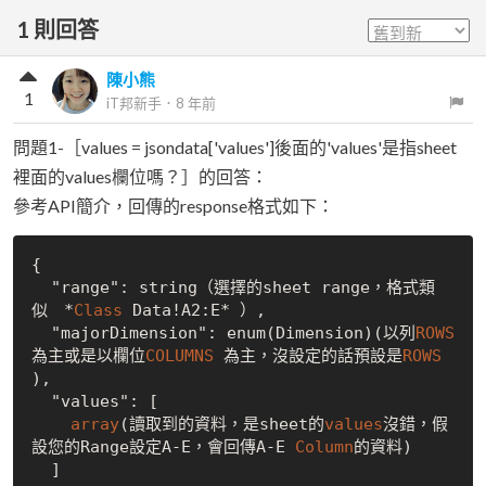
1
則回答
陳小熊
1
iT邦新手
．
8 年前
問題1-［values = jsondata['values']後面的'values'是指sheet
裡面的values欄位嗎？］的回答：
參考API簡介，回傳的response格式如下：
{

  "range": string（選擇的sheet range，格式類
似　*
Class
 Data!A2:E* ）,

  "majorDimension": enum(Dimension)(以列
ROWS
為主或是以欄位
COLUMNS
 為主，沒設定的話預設是
ROWS
),

  "values": [

array
(讀取到的資料，是sheet的
values
沒錯，假
設您的Range設定A-E，會回傳A-E 
Column
的資料)

  ]
