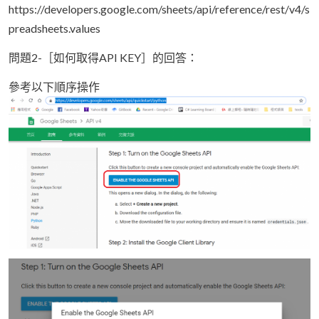
https://developers.google.com/sheets/api/reference/rest/v4/s
preadsheets.values
問題2-［如何取得API KEY］的回答：
參考以下順序操作