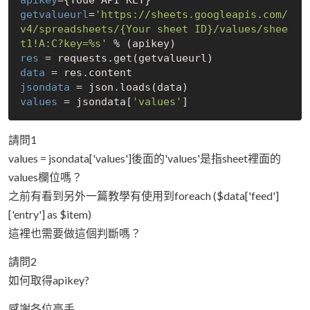
getvalueurl
=
'https://sheets.googleapis.com/
v4/spreadsheets/{Your sheet ID}/values/shee
t1!A:C?key=%s'
res
data
jsondata
values
 = jsondata[
'values'
請問1
values = jsondata['values']後面的'values'是指sheet裡面的
values欄位嗎？
之前有看到另外一篇教學有使用到foreach ($data['feed']
['entry'] as $item)
這裡也需要做這個判斷嗎？
請問2
如何取得apikey?
感謝各位高手