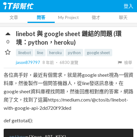
登入
文章
問答
My Project
徵才
聊天
linebot 與 google sheet 鏈結的問題 (環
0
境：python，heroku)
linebot
line
heroku
python
google sheet
jason879797
8 年前
‧
6830
瀏覽
檢舉
各位高手好，最近有個需求，就是將google sheet視為一個資
料庫，然後製作一個問答機器人，從line發送訊息後，在
google sheet資料庫裡找問題，然後回應相對應的答案，網路
爬了文，找到了這篇https://medium.com/@ctosib/linebot-
with-google-api-2dd720f93ded
def gettotal():
apikey