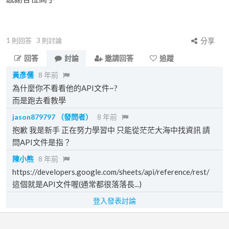
1
則回答
3
則討論
分享
回答
討論
邀請回答
追蹤
黃彥儒
8 年前
為什麼你不看看他的API文件~?
而是跑去看教學
jason879797
（發問者）
8 年前
抱歉 我是新手 正在努力學習中 只能從茫茫大海中找資訊 請
問API文件是指？
陳小熊
8 年前
https://developers.google.com/sheets/api/reference/rest/
這個就是API文件喔(通常都很落落長...)
登入發表討論