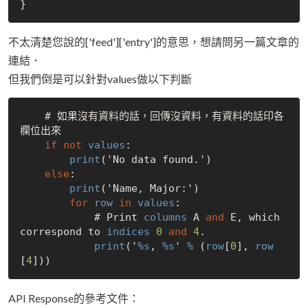
不太清楚您說的['feed']['entry']的意思，想請問另一篇文章的
連結．
但我們倒是可以針對values做以下判斷
    # 如果沒有資料的話，回傳沒資料，有資料的話印各
欄位出來

if
not
values
:

print
('No data found.')

else
:

print
('Name, Major:')

for
row
in
values
:

            # Print 
columns
 A 
and
 E, which 
correspond to 
indices
0
and
4
.

print
('
%s
, 
%s
' 
%
 (
row
[
0
], 
row
[
4
API Response的參考文件：