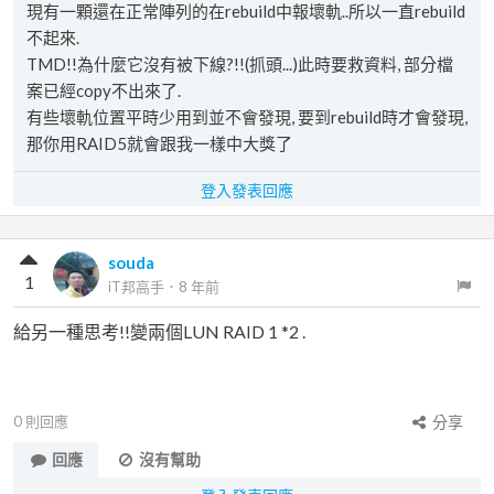
現有一顆還在正常陣列的在rebuild中報壞軌..所以一直rebuild
不起來.
TMD!!為什麼它沒有被下線?!!(抓頭...)此時要救資料, 部分檔
案已經copy不出來了.
有些壞軌位置平時少用到並不會發現, 要到rebuild時才會發現,
那你用RAID5就會跟我一樣中大獎了
登入發表回應
souda
1
iT邦高手
．
8 年前
給另一種思考!!變兩個LUN RAID 1 *2 .
0
則回應
分享
回應
沒有幫助