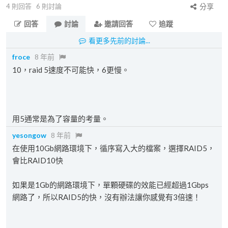
4
則回答
6
則討論
分享
回答
討論
邀請回答
追蹤
看更多先前的討論...
froce
8 年前
10，raid 5速度不可能快，6更慢。
用5通常是為了容量的考量。
yesongow
8 年前
在使用10Gb網路環境下，循序寫入大的檔案，選擇RAID5，
會比RAID10快
如果是1Gb的網路環境下，單顆硬碟的效能已經超過1Gbps
網路了，所以RAID5的快，沒有辦法讓你感覺有3倍速！