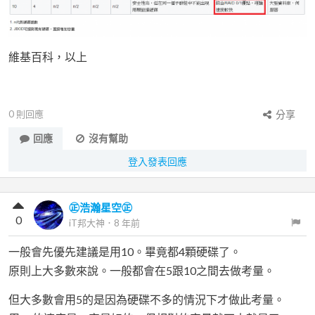
維基百科，以上
0
則回應
分享
回應
沒有幫助
登入發表回應
㊣浩瀚星空㊣
0
iT邦大神
．
8 年前
一般會先優先建議是用10。畢竟都4顆硬碟了。
原則上大多數來說。一般都會在5跟10之間去做考量。
但大多數會用5的是因為硬碟不多的情況下才做此考量。