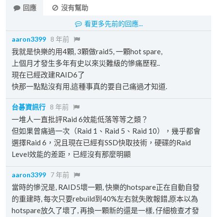
回應
沒有幫助
看更多先前的回應...
aaron3399
8 年前
我就是快樂的用4顆, 3顆做raid5, 一顆hot spare,
上個月才發生多年有史以來災難級的慘痛歷程..
現在已經改建RAID6了
快那一點點沒有用,這種事真的要自己痛過才知道.
台碁資訊行
8 年前
一堆人一直批評Raid 6效能低落等等之類？
但如果曾痛過一次（Raid 1、Raid 5、Raid 10），幾乎都會
選擇Raid 6，況且現在已經有SSD快取技術，硬碟的Raid
Level效能的差距，已經沒有那麼明顯
aaron3399
7 年前
當時的慘況是, RAID5壞一顆, 快樂的hotspare正在自動自發
的重建時, 每次只要rebuild到40%左右就失敗報錯,原本以為
hotspare放久了壞了, 再換一顆新的還是一樣, 仔細檢查才發