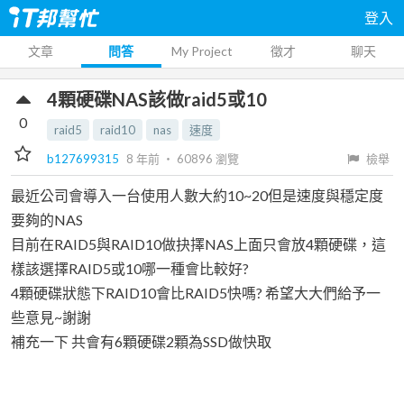
登入
文章
問答
My Project
徵才
聊天
4顆硬碟NAS該做raid5或10
0
raid5
raid10
nas
速度
b127699315
8 年前
‧
60896
瀏覽
檢舉
最近公司會導入一台使用人數大約10~20但是速度與穩定度
要夠的NAS
目前在RAID5與RAID10做抉擇NAS上面只會放4顆硬碟，這
樣該選擇RAID5或10哪一種會比較好?
4顆硬碟狀態下RAID10會比RAID5快嗎? 希望大大們給予一
些意見~謝謝
補充一下 共會有6顆硬碟2顆為SSD做快取