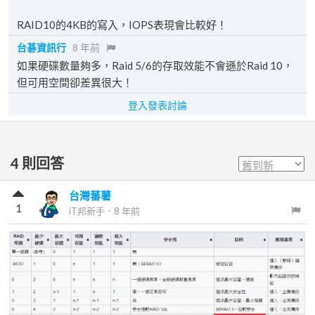
RAID10的4KB的寫入，IOPS表現會比較好！
台碁資訊行
8 年前
如果硬碟數量夠多，Raid 5/6的存取效能不會遜於Raid 10，
但可用空間卻差異很大！
登入發表討論
4
則回答
台灣蕃薯
1
iT邦新手
．
8 年前