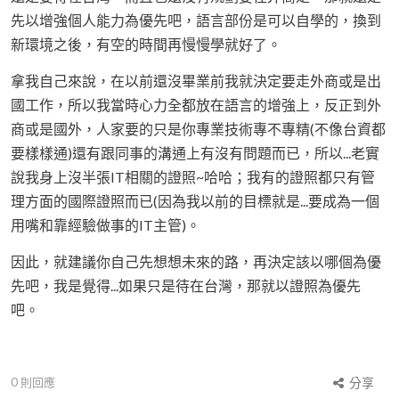
先以增強個人能力為優先吧，語言部份是可以自學的，換到
新環境之後，有空的時間再慢慢學就好了。
拿我自己來說，在以前還沒畢業前我就決定要走外商或是出
國工作，所以我當時心力全都放在語言的增強上，反正到外
商或是國外，人家要的只是你專業技術專不專精(不像台資都
要樣樣通)還有跟同事的溝通上有沒有問題而已，所以...老實
說我身上沒半張IT相關的證照~哈哈；我有的證照都只有管
理方面的國際證照而已(因為我以前的目標就是...要成為一個
用嘴和靠經驗做事的IT主管)。
因此，就建議你自己先想想未來的路，再決定該以哪個為優
先吧，我是覺得...如果只是待在台灣，那就以證照為優先
吧。
0
則回應
分享