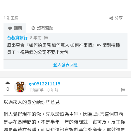
1
則回應
分享
回應
沒有幫助
台碁資訊行
8 年前
原來只會『如何拍馬屁 如何罵人 如何推事情』=> 請到這種
員工，祝聘僱的公司不要出大包
登入發表回應
gn0912211119
0
iT邦新手
．
8 年前
以過來人的身分給你些意見
個人覺得現在的你，先以證照為主吧，因為...語言這個東西
是要花長時間的，不是半年一年的時間就一蹴可及，反正你
還是要待在台灣，而且也還沒有規劃要往外商走，那就還是