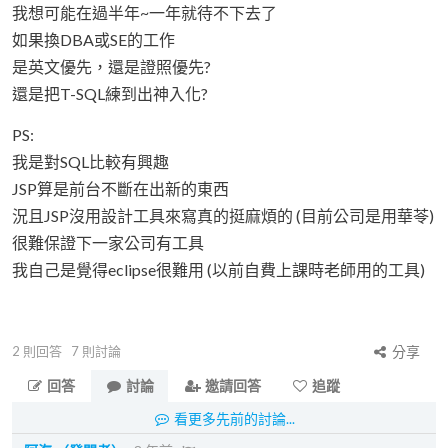
我想可能在過半年~一年就待不下去了
如果換DBA或SE的工作
是英文優先，還是證照優先?
還是把T-SQL練到出神入化?
PS:
我是對SQL比較有興趣
JSP算是前台不斷在出新的東西
況且JSP沒用設計工具來寫真的挺麻煩的 (目前公司是用華苓)
很難保證下一家公司有工具
我自己是覺得eclipse很難用 (以前自費上課時老師用的工具)
2
則回答
7
則討論
分享
回答
討論
邀請回答
追蹤
看更多先前的討論...