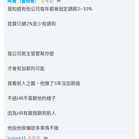
阿海
（發問者）
8 年前
我知道有些公司每年都會固定調薪2~10%
就算只調2%至少有調到
我公司是主管要幫你提
才會有加薪的可能
我看前人之鑑，他做了5年沒加薪過
不過HR不喜歡他的樣子
因為HR有跟我聊到前人
他說他很懶很多事情不做
hsiang11
8 年前