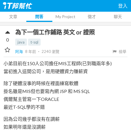
登入
文章
問答
My Project
徵才
聊天
為下一個工作鋪路 英文 or 證照
0
java
t-sql
阿海
8 年前
‧
2240
瀏覽
檢舉
小弟目前在150人公司擔任MIS工程師(已到職兩年多)
當初進入這間公司，是用硬體資力賺薪資
除了硬體沒事的時候在裡面練寫軟體
掛名雖是MIS但也要寫內網 JSP 和 MS SQL
偶爾幫主管寫一下ORACLE
最近T-SQL學的不錯
因為公司幾乎都沒有在調薪
如果明年還是沒調薪