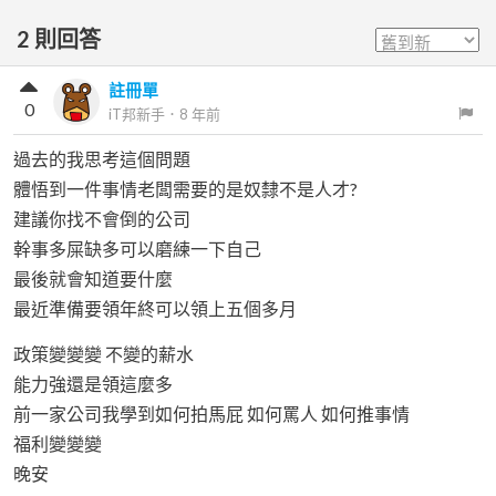
2
則回答
註冊單
0
iT邦新手
．
8 年前
過去的我思考這個問題
體悟到一件事情老闆需要的是奴隸不是人才?
建議你找不會倒的公司
幹事多屎缺多可以磨練一下自己
最後就會知道要什麼
最近準備要領年終可以領上五個多月
政策變變變 不變的薪水
能力強還是領這麼多
前一家公司我學到如何拍馬屁 如何罵人 如何推事情
福利變變變
晚安