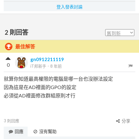
登入發表討論
2
則回答
最佳解答
gn0912211119
0
iT邦新手
．
8 年前
就算你知道最高權限的電腦是哪一台也沒辦法設定
因為這是在AD裡面的GPO的設定
必須從AD裡面修改群組原則才行
3
則回應
分享
回應
沒有幫助