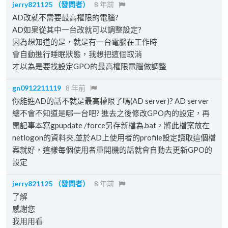
jerry821125
（發問者）
8 年前
AD改就不需要最高權限的電腦?
AD如果從其中一台改就可以調整設定?
因為想知道的是，就是有一台電腦在工作時
會自動進行睡眠狀態，我想把這個取消
才以為是要找設定GPO的最高權限電腦做調整
gn0912211119
8 年前
你能進AD的話不就是最高權限了嗎(AD server)? AD server
總不會不知道是哪一台吧? 進去之後修改GPO內的設定，再
開記事本寫gpupdate /force另存新檔為.bat，將此檔案放在
netlogon的資料夾,並於AD上使用者的profile設定讀取這個檔
案就好，這樣每個使用者重開機的話就會自動去更新GPO的
設定
jerry821125
（發問者）
8 年前
了解
感謝您
我用用看