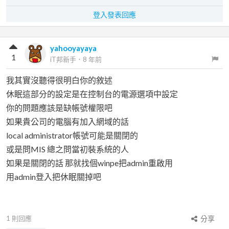
登入發表回應
yahooyayaya
1
iT邦新手
．
8 年前
我其實沒聽得很明白你的敘述
休眠這部分的設定是在控制台的電源選項中設定
你的問題應該是缺帳號權限吧
如果貴公司的電腦有加入網域的話
local administrator帳號可能是關閉的
或是問MIS 總之問當初裝系統的人
如果是關閉的話 那就找個winpe把admin重啟用
用admin登入把休眠關掉吧
1
則回應
分享