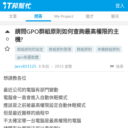
登入
文章
問答
My Project
徵才
聊天
請問GPO群組原則如何查詢最高權限的主
0
機?
群組原則的設定
群組原則管理
群組原則
本機群組原則
gpo佈署軟體
jerry821125
8 年前
‧
2832
瀏覽
檢舉
想請教各位
最近公司的電腦有部門變動
電腦會一直會進入自動休眠模式
應該是之前被最高權限設定自動休眠模式
但是最近搬移的過程中
不太確定哪一台電腦是最高權限的電腦