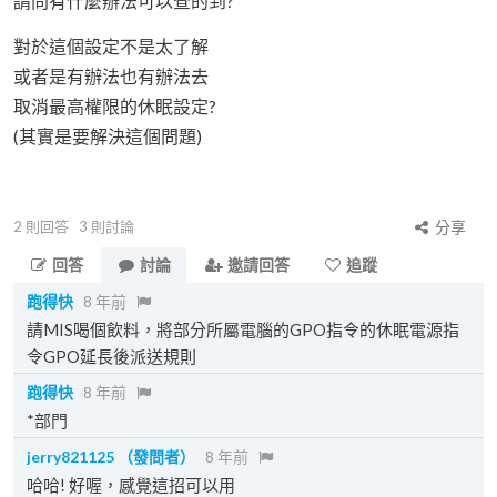
請問有什麼辦法可以查的到?
對於這個設定不是太了解
或者是有辦法也有辦法去
取消最高權限的休眠設定?
(其實是要解決這個問題)
2
則回答
3
則討論
分享
回答
討論
邀請回答
追蹤
跑得快
8 年前
請MIS喝個飲料，將部分所屬電腦的GPO指令的休眠電源指
令GPO延長後派送規則
跑得快
8 年前
*部門
jerry821125
（發問者）
8 年前
哈哈! 好喔，感覺這招可以用