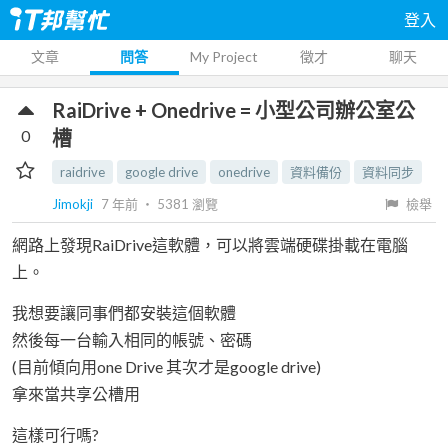
登入
文章
問答
My Project
徵才
聊天
RaiDrive + Onedrive = 小型公司辦公室公
0
槽
raidrive
google drive
onedrive
資料備份
資料同步
Jimokji
7 年前
‧
5381
瀏覽
檢舉
網路上發現RaiDrive這軟體，可以將雲端硬碟掛載在電腦
上。
我想要讓同事們都安裝這個軟體
然後每一台輸入相同的帳號、密碼
(目前傾向用one Drive 其次才是google drive)
拿來當共享公槽用
這樣可行嗎?