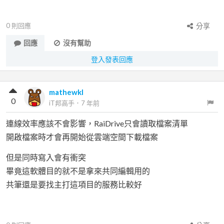
0
則回應
分享
回應
沒有幫助
登入發表回應
mathewkl
0
iT邦高手
．
7 年前
連線效率應該不會影響，RaiDrive只會讀取檔案清單
開啟檔案時才會再開始從雲端空間下載檔案
但是同時寫入會有衝突
畢竟這軟體目的就不是拿來共同編輯用的
共筆還是要找主打這項目的服務比較好