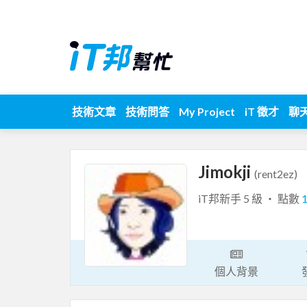
技術文章
技術問答
My Project
iT 徵才
聊
Jimokji
(rent2ez)
iT邦新手 5 級 ‧ 點數
個人背景