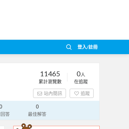
登入/註冊
11465
0
人
累計瀏覽數
在追蹤
站內簡訊
追蹤
0
0
請回答
最佳解答