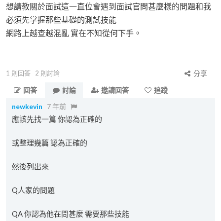
想請教關於面試這一直位會遇到面試官問甚麼樣的問題和我
必須先掌握那些基礎的測試技能
網路上越查越混亂 實在不知從何下手。
1
則回答
2
則討論
分享
回答
討論
邀請回答
追蹤
newkevin
7 年前
應該先找一篇 你認為正確的
或整理幾篇 認為正確的
然後列出來
Q人家的問題
QA 你認為他在問甚麼 需要那些技能