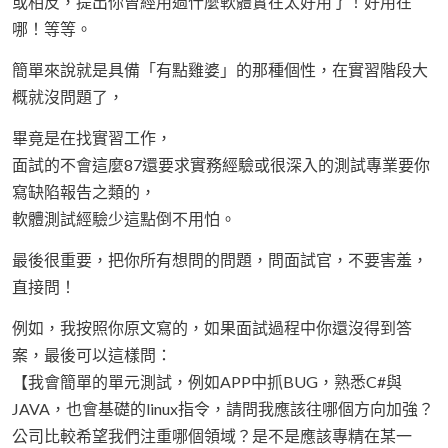
或相反，提出你曾經用過什麼軟體實在太好用了！好用在
哪！等等。
簡單來說就是具備「有點雞婆」的那種個性，在實習階段大
概就沒問題了，
畢竟是在找實習工作，
面試的不會這麼87還要求實務經驗或很深入的測試專業要你
寫缺陷報告之類的，
軟體測試經驗少這點倒不用怕。
最後很重要，把你所有想問的問題，問面試官，不要害羞，
直接問！
例如，我按照你原文寫的，如果面試過程中你還沒得到答
案，最後可以這樣問：
【我會簡單的單元測試，例如APP中抓BUG，熟悉C#與
JAVA，也會基礎的linux指令，請問我應該往哪個方向加強？
公司比較希望我們注重哪個領域？是不是應該專精在某一