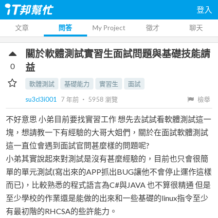
登入
文章
問答
My Project
徵才
聊天
關於軟體測試實習生面試問題與基礎技能請
0
益
軟體測試
基礎能力
實習生
面試
su3cl3i001
7 年前
‧
5958
瀏覽
檢舉
不好意思 小弟目前要找實習工作 想先去試試看軟體測試這一
塊，想請教一下有經驗的大哥大姐們，關於在面試軟體測試
這一直位會遇到面試官問甚麼樣的問題呢?
小弟其實說起來對測試是沒有甚麼經驗的，目前也只會很簡
單的單元測試(寫出來的APP抓出BUG讓他不會停止運作這樣
而已)，比較熟悉的程式語言為C#與JAVA 也不算很精通 但是
至少學校的作業還是能做的出來和一些基礎的linux指令至少
有最初階的RHCSA的些許能力。