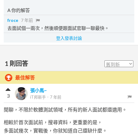
A 你的解答
froce
7 年前
去面試個一兩次，然後順便跟面試官聊一聊最快。
登入發表討論
1
則回答
最佳解答
張小馬~
3
iT邦新手
．
7 年前
閒聊，不限於軟體測試領域，所有的新人面試都還適用。
相較於首次面試前，搜尋資料，更重要的是，
多面試幾次，實戰後，你就知道自己還缺什麼。