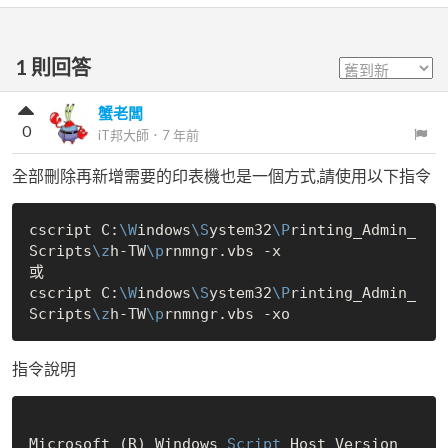
1
則回答
蟹老闆
0
iT邦大師
．
7 年前
全部刪除再新增需要的印表機也是一個方式,請使用以下指令
cscript C:
\W
indows
\S
ystem32
\P
rinting_Admin_
Scripts
\z
h-TW
\p
rnmngr.vbs -x

或

cscript C:
\W
indows
\S
ystem32
\P
rinting_Admin_
Scripts
\z
h-TW
\p
指令說明
Microsoft (R) Windows
 Script 
Host Version 