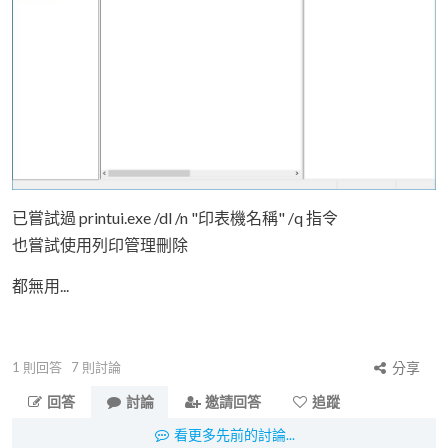
已嘗試過 printui.exe /dl /n "印表機名稱" /q 指令
也嘗試使用列印管理刪除
都無用...
1
則回答
7
則討論
分享
回答
討論
邀請回答
追蹤
看更多先前的討論...