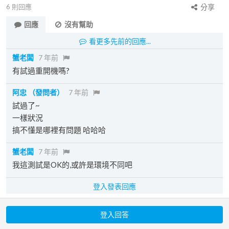
6
則回應
分享
回應
沒有幫助
看更多先前的回應...
蟹老闆
7 年前
有試過重開機嗎?
阿忠
（發問者）
7 年前
試過了~
一樣狀況
搞不懂是哪裡有問題 哈哈哈
蟹老闆
7 年前
我這測試是OK的,或許是環境不同吧
登入發表回應
登入回答