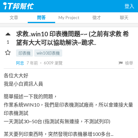
登入
文章
問答
My Project
徵才
聊天
求救..win10 印表機問題~~ (之前有求救 希
1
望有大大可以協助解決~跪求..
印表機
win10印表機
阿忠
7 年前
‧
6009
瀏覽
檢舉
各位大大好
我是小白資訊人員
簡單描述一下我的問題，
作業系統WIN10，我們是印表機測試廠商，所以會連接大量
印表機測試
一天測試30~50台 (指測試有無連接，不測試列印)
某天要列印東西時，突然發現印表機暴增100多台...