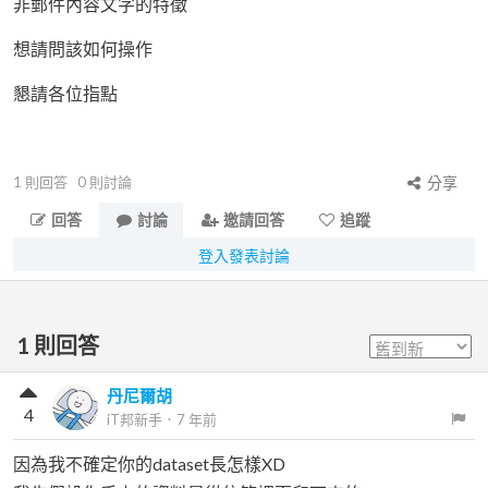
非郵件內容文字的特徵
想請問該如何操作
懇請各位指點
1
則回答
0
則討論
分享
回答
討論
邀請回答
追蹤
登入發表討論
1
則回答
丹尼爾胡
4
iT邦新手
．
7 年前
因為我不確定你的dataset長怎樣XD