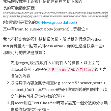
我先假設你手上的資料是從信箱裡面爬下來的
長的可能類似這樣：
(這個資料是著名的
20-Newsgroup dataset
)
其中有from, to, subject, body (content), ...等欄位。
我也不確定你的資料結構長怎樣，所以我先假設是Python
list(資料量大一點可以用dask.array，你的生活會快樂一些)
那麼可行的做法應該是：
先用regex找出是收件人和寄件人的欄位，以上面的
dataset為例，取得在
或
後面之
/(F|f)rom:/
/(T|t)o:/
欄位的內容
取得其中內容並賦予權重(e.g. score = 5 * sender_score +
content_tfidf)，其中score是指回傳資料時的相關性，越
高則越有可能是你在找的資料。
將score用在Text Classifier時可以設定一個分數的分水嶺
來當作特徵進行分類。