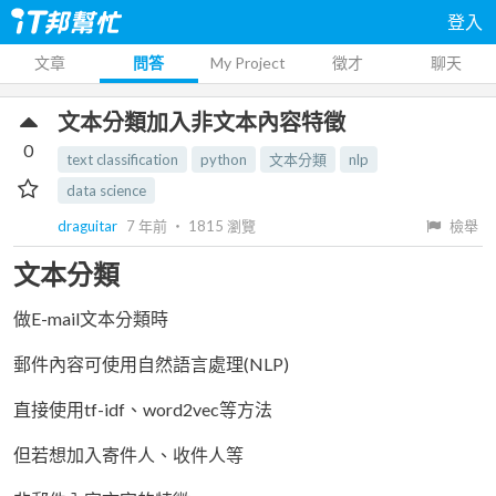
登入
文章
問答
My Project
徵才
聊天
文本分類加入非文本內容特徵
0
text classification
python
文本分類
nlp
data science
draguitar
7 年前
‧
1815
瀏覽
檢舉
文本分類
做E-mail文本分類時
郵件內容可使用自然語言處理(NLP)
直接使用tf-idf、word2vec等方法
但若想加入寄件人、收件人等