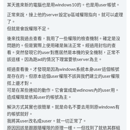
某天進來新的電腦也是用windows10的。也是用user帳號。
正常來說，接上他的server設定ip區域權限指向。就可以處理
了。
但就是會說權限不足。
後來找我過去查看，我用了一些權限的檢查機制。確定是沒
問題的。但是實際上使用確是無法正常。經過用封包的查
看。突然發現它的user對應居然是本機的安全機制，正常不
該這樣。因為跑ad的情況下理當要依server為主。
經過查看後。才發現是因為windows系統本身user這個帳號
是存在的。但原本這個user權限不該與我們建立的user權限
搭上邊才對。
可是在某些連結的動作。它會當成是wdinows內的user用。
造成權限是依其user的帳號為主。
解決方式其實也很簡單。就是命名不要去用到原windows有
的帳號就好。
我將其user改名成suser。就一切正常了。
原因因該是跟跟隨權限的原理一樣。一但找到了就依其群組