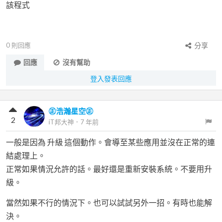
該程式
0
則回應
分享
回應
沒有幫助
登入發表回應
㊣浩瀚星空㊣
2
iT邦大神
．
7 年前
一般是因為 升級 這個動作。會導至某些應用並沒在正常的連
結處理上。
正常如果情況允許的話。最好還是重新安裝系統。不要用升
級。
當然如果不行的情況下。也可以試試另外一招。有時也能解
決。