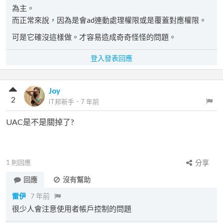
為主。
而正常來說，因為是會ad連動處理權限或是覆蓋對應權限。
可是它確沒這樣做。才容易造成奇奇怪怪的問題。
登入發表回應
Joy
2
iT邦新手
．
7 年前
UAC是不是關掉了?
1
則回應
分享
回應
沒有幫助
雷伊
7 年前
很少人會注意使用者帳戶控制的問題