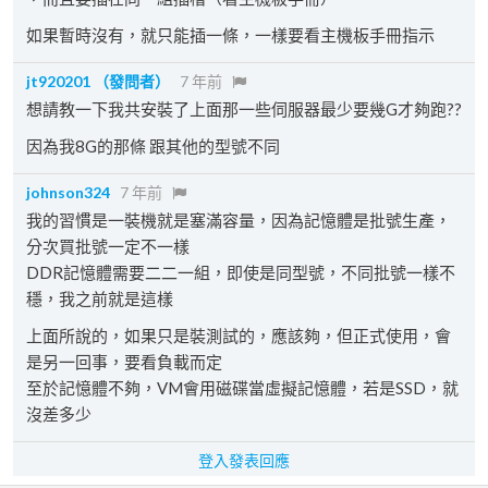
如果暫時沒有，就只能插一條，一樣要看主機板手冊指示
jt920201
（發問者）
7 年前
想請教一下我共安裝了上面那一些伺服器最少要幾G才夠跑??
因為我8G的那條 跟其他的型號不同
johnson324
7 年前
我的習慣是一裝機就是塞滿容量，因為記憶體是批號生產，
分次買批號一定不一樣
DDR記憶體需要二二一組，即使是同型號，不同批號一樣不
穩，我之前就是這樣
上面所說的，如果只是裝測試的，應該夠，但正式使用，會
是另一回事，要看負載而定
至於記憶體不夠，VM會用磁碟當虛擬記憶體，若是SSD，就
沒差多少
登入發表回應