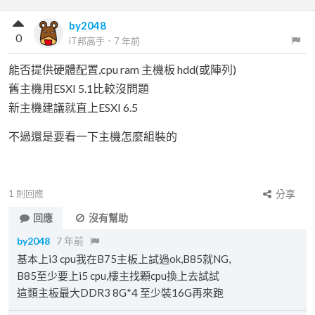
by2048
0
iT邦高手
．
7 年前
能否提供硬體配置,cpu ram 主機板 hdd(或陣列)
舊主機用ESXI 5.1比較沒問題
新主機建議就直上ESXI 6.5
不過還是要看一下主機怎麼組裝的
1
則回應
分享
回應
沒有幫助
by2048
7 年前
基本上i3 cpu我在B75主板上試過ok,B85就NG,
B85至少要上i5 cpu,樓主找顆cpu換上去試試
這類主板最大DDR3 8G*4 至少裝16G再來跑