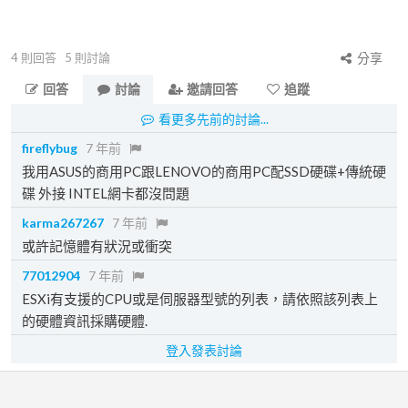
4
則回答
5
則討論
分享
回答
討論
邀請回答
追蹤
看更多先前的討論...
fireflybug
7 年前
我用ASUS的商用PC跟LENOVO的商用PC配SSD硬碟+傳統硬
碟 外接 INTEL網卡都沒問題
karma267267
7 年前
或許記憶體有狀況或衝突
77012904
7 年前
ESXi有支援的CPU或是伺服器型號的列表，請依照該列表上
的硬體資訊採購硬體.
登入發表討論