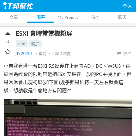
登入
文章
問答
My Project
徵才
聊天
ESXI 會時常當機粉屏
0
esxi
粉屏
jt920201
7 年前
‧
3063
瀏覽
檢舉
小弟我有灌一台ESXI 5.5然後在上建置AD、DC、WSUS，由
於因為經費的限制只能把ESXI安裝在一般的PC主機上面，但
是常常會出現粉屏(如下圖)幾乎都是維持一天左右就會這
樣，想請教是什麼地方有問題??