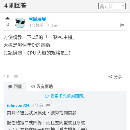
4
則回答
阿展展展
0
iT邦好手
．
7 年前
方便請教一下...您的「一般PC主機」
大概是哪個年份的電腦
其記憶體、CPU 大概的規格是....?
4
則回應
分享
回應
沒有幫助
看更多先前的回應...
johnson324
7 年前
前陣子被此狀況搞死，總算找到問題
記憶體插二或四條，而且要同型號且序號
，而且要插在同一組插槽（看主機板手冊）