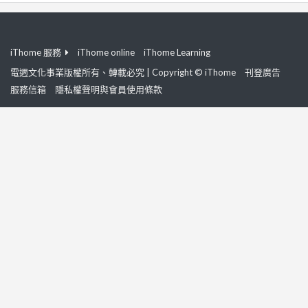
iThome 服務
iThome online
iThome Learning
電週文化事業版權所有、轉載必究 | Copyright © iThome
刊登廣告
服務信箱
隱私權聲明與會員使用條款