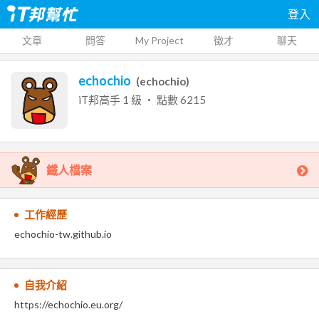
登入
文章
問答
My Project
徵才
聊天
echochio
(
echochio
)
iT邦高手
1
級 ‧ 點數
6215
鐵人檔案
工作經歷
echochio-tw.github.io
自我介紹
https://echochio.eu.org/