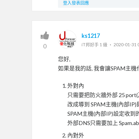
登入發表回應
ks1217
iT邦好手 1 級 ‧
2020-01-31 
0
您好,
如果是我的話, 我會讓SPAM主機代
外對內
只需要把防火牆外部 25 port(
改成導到 SPAM主機(內部IP)
SPAM主機(內部IP)設定收到
外部DNS只需要加上 Spam.abc.c
內對外