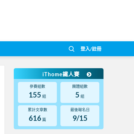
登入/註冊
iThome鐵人賽
參賽組數
團體組數
155
5
組
組
累計文章數
最後報名日
616
9/15
篇