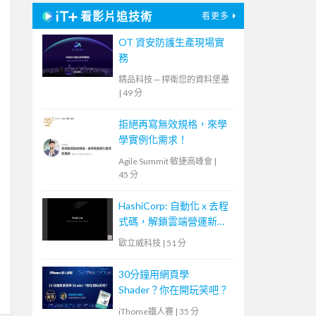
看影片追技術
看更多
OT 資安防護生產現場實
務
精品科技 ─ 捍衛您的資料堡壘
|
49 分
拒絕再寫無效規格，來學
學實例化需求！
Agile Summit 敏捷高峰會
|
45 分
HashiCorp: 自動化 x 去程
式碼，解鎖雲端營運新模
式
歐立威科技
|
51 分
30分鐘用網頁學
Shader？你在開玩笑吧？
iThome鐵人賽
|
35 分