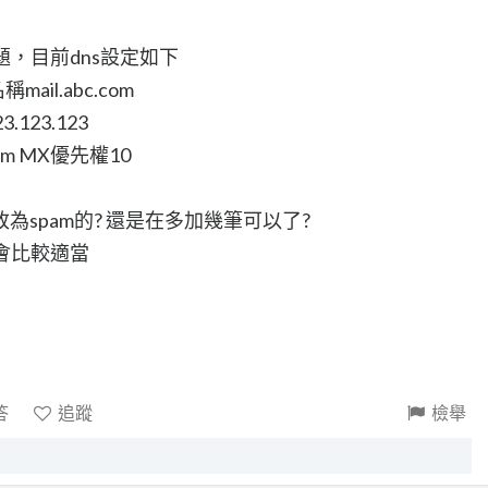
題，目前dns設定如下
ail.abc.com
3.123.123
.com MX優先權10
spam的? 還是在多加幾筆可以了?
會比較適當
答
追蹤
檢舉