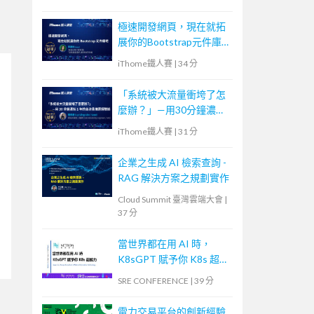
極速開發網頁，現在就拓
展你的Bootstrap元件庫
吧
iThome鐵人賽
|
34 分
「系統被大流量衝垮了怎
麼辦？」—用30分鐘濃縮
1年的高流量維運經驗談
iThome鐵人賽
|
31 分
企業之生成 AI 檢索查詢 -
RAG 解決方案之規劃實作
Cloud Summit 臺灣雲端大會
|
37 分
當世界都在用 AI 時，
K8sGPT 賦予你 K8s 超能
力
SRE CONFERENCE
|
39 分
電力交易平台的創新經驗