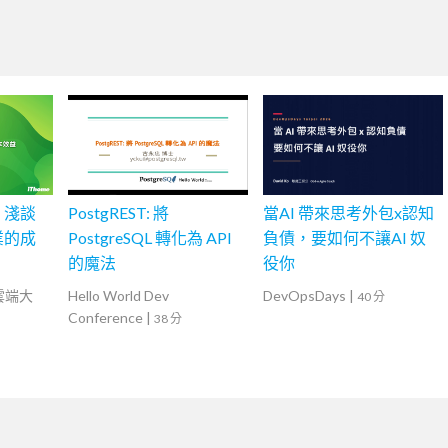
？淺談
PostgREST: 將
當AI 帶來思考外包x認知
業的成
PostgreSQL 轉化為 API
負債，要如何不讓AI 奴
的魔法
役你
灣雲端大
Hello World Dev
DevOpsDays
|
40 分
Conference
|
38 分