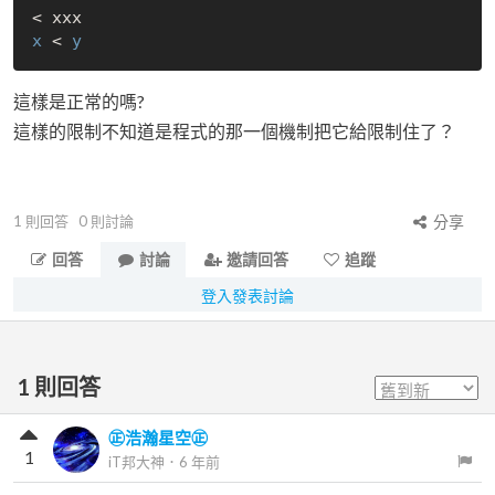
x
 < 
y
這樣是正常的嗎?
這樣的限制不知道是程式的那一個機制把它給限制住了？
1
則回答
0
則討論
分享
回答
討論
邀請回答
追蹤
登入發表討論
1
則回答
㊣浩瀚星空㊣
1
iT邦大神
．
6 年前