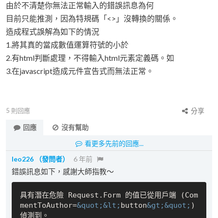
由於不清楚你無法正常輸入的錯誤訊息為何
目前只能推測，因為特規碼「<>」沒轉換的關係。
造成程式誤解為如下的情況
1.將其真的當成數值運算符號的小於
2.有html判斷處理，不得輸入html元素定義碼。如
3.在javascript造成元件宣告式而無法正常。
5
則回應
分享
回應
沒有幫助
看更多先前的回應...
leo226
（發問者）
6 年前
錯誤訊息如下，感謝大師指教～
具有潛在危險 Request.Form 的值已從用戶端 (Com
mentToAuthor=
&quot;
&lt;
button
&gt;
&quot;
) 