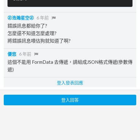
㊣浩瀚星空㊣
6 年前
錯誤訊息都給你了?
怎麼還不知道怎麼處理?
將錯誤訊息喂估狗就知道了啊?
優悠
6 年前
這個不能用 FormData 去傳遞，請組成JSON格式傳遞(參數傳
遞)
登入發表回應
登入回答