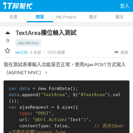
登入
文章
問答
My Project
徵才
聊天
TextArea欄位輸入測試
0
asp.net mvc
leo226
6 年前
‧
1040
瀏覽
檢舉
我在測試表單輸入功能是否正常，使用Ajax POST方式寫入
（ASP.NET MVC）。
var
data
 = 
new
data
.append(
"TextArea"
, $(
"#TextArea"
).val
var
 ajaxRequest = $.ajax({

type
: 
"POST"
,

    url: 
"@Url.Action("
Test
")"
,

    contentType: 
false
,         
// 告诉jQuer
y不要去這置Content-Type