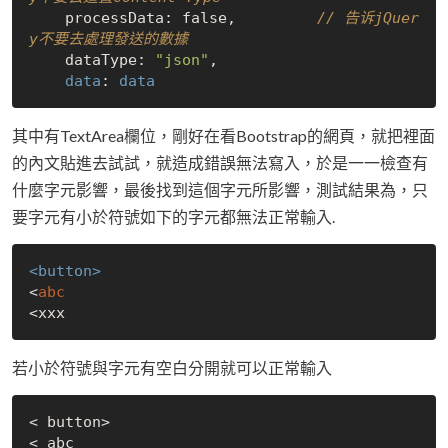
    processData: 
false
,         
// 告诉jQuer
y不要去處理發送的數據
    dataType: 
"json"
,

data
: 
data
其中有TextArea欄位，剛好在看Bootstrap的網頁，就把裡面
的內文貼進去試試，就造成錯誤無法寫入，於是一一檢查有
什麼字元影響，最後找到這個字元所影響，測試結果為，只
要字元有小於符號如下的字元都無法正常輸入.
<button>
<
abc
若小於符號與字元有空白分開就可以正常輸入
< button>

< abc
