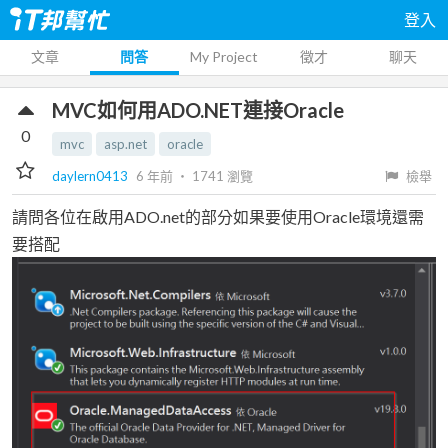
登入
文章
問答
My Project
徵才
聊天
MVC如何用ADO.NET連接Oracle
0
mvc
asp.net
oracle
daylern0413
6 年前
‧
1741
瀏覽
檢舉
請問各位在啟用ADO.net的部分如果要使用Oracle環境還需
要搭配