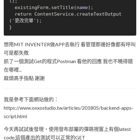
l
)
;

  existingForm.set
Title(
name
)
;

  return 
ContentService
.
create
TextOutput
('更改完畢')
;

想用MIT INVENTER做APP去執行 看管理那邊好像都有呼叫
可是都失敗
抓了一個測試Get的程式Postman 看他的回應 我也不曉得錯
在哪裡...
麻煩高手指點 謝謝
我是參考下面網站做的：
https://www.oxxostudio.tw/articles/201805/backend-apps-
script.html
今天再試試後發現，使用發布部屬的彈跳視窗上有個latest
code,這個產出的測試可以正常的GET