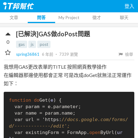
登入
文章
問答
My Project
徵才
聊天
[已解決]GAS做doPost問題
0
gas
js
post
spring36861
6 年前
‧
7339
瀏覽
檢舉
我想用GAS更改表單的TITLE 按照網頁教學操作
在編輯器那邊使用都會正常 可是改成doGet就無法正常運作
如下：
function
do
Get(
e
)
 {

  var param = e.parameter;

  var name = param.name;

  var url = 'https:
//docs.google.com/forms/
d/-------------/edit';
  var existingForm = 
FormApp
.
open
ByUrl(
ur