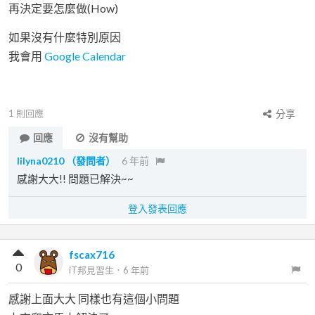
再決定要怎麼做(How)
如果沒有什麼特別原因
我會用
Google Calendar
1
則回應
分享
回應
沒有幫助
lilyna0210
（發問者）
6 年前
感謝大大!! 問題已解決~~
登入發表回應
fscax716
0
iT邦見習生
．
6 年前
感謝上面大大 同樣也有這個小問題