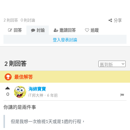
2
則回答
0
則討論
分享
回答
討論
邀請回答
追蹤
登入發表討論
2
則回答
最佳解答
海綿寶寶
0
iT邦大神
．
6 年前
你講的是兩件事
但是我想一次檢視1天或是1週的行程，