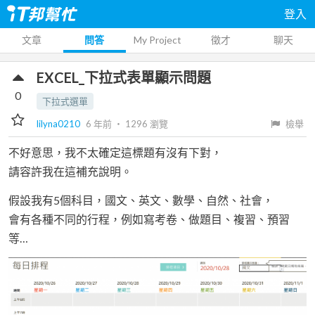
登入
文章
問答
My Project
徵才
聊天
EXCEL_下拉式表單顯示問題
0
下拉式選單
lilyna0210
6 年前
‧
1296
瀏覽
檢舉
不好意思，我不太確定這標題有沒有下對，
請容許我在這補充說明。
假設我有5個科目，國文、英文、數學、自然、社會，
會有各種不同的行程，例如寫考卷、做題目、複習、預習
等…