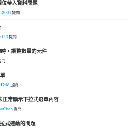
.欄位帶入資料問題
ut2004
提問
版
ce123
提問
物時，調整數量的元件
提問
選單
y1246
提問
無法正常顯示下拉式選單內容
iseChen
提問
l的下拉式連動的問題