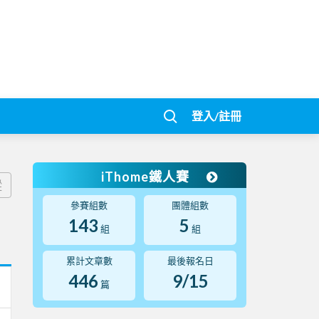
登入/註冊
iThome鐵人賽
蹤
參賽組數
團體組數
143
5
組
組
累計文章數
最後報名日
446
9/15
篇