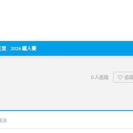
天室
2026 鐵人賽
追
0
人追蹤
解決