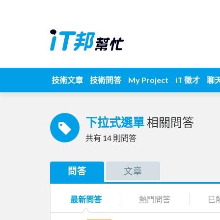
技術文章
技術問答
My Project
iT 徵才
聊
下拉式選單
相關問答
共有
14
則問答
問答
文章
最新問答
熱門問答
已