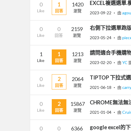
EXCEL複選選單
0
1
1420
Like
回答
瀏覽
2023-09-22
‧ 由
ago
右側下拉選單跑
0
0
2159
Like
回答
瀏覽
2023-05-24
‧ 由
pie
請問適合手機購
1
1
1213
Like
回答
瀏覽
2023-02-20
‧ 由
YC
TIPTOP 下拉式
0
2
2064
Like
回答
瀏覽
2021-06-18
‧ 由
carr
CHROME無法
0
2
15867
Like
回答
瀏覽
2021-01-04
‧ 由
Cru
google exce
0
0
6366