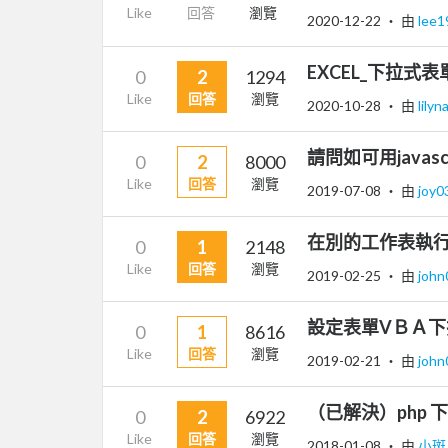
Like
回答
瀏覽
2020-12-22
‧ 由
lee
EXCEL_下拉式
0
2
1294
Like
回答
瀏覽
2020-10-28
‧ 由
lily
請問如可用javas
0
2
8000
Like
回答
瀏覽
2019-07-08
‧ 由
joy0
在別的工作表執
0
1
2148
Like
回答
瀏覽
2019-02-25
‧ 由
joh
設定表單VＢＡ
0
1
8616
Like
回答
瀏覽
2019-02-21
‧ 由
joh
（已解決）php 下
0
2
6922
Like
回答
瀏覽
2018-01-08
‧ 由
小