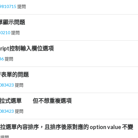
19810715
提問
表單顯示問題
na0210
提問
cript控制輸入欄位選項
36
提問
行表單的問題
n083423
提問
下拉式選單 但不想重複選項
n083423
提問
拉選單內容排序，且排序後原對應的 option value 不變
斑
提問