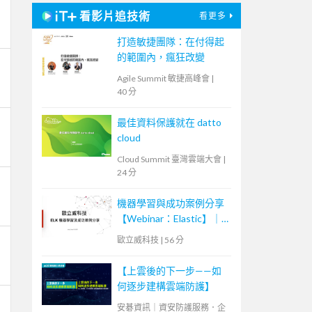
看影片追技術
看更多
打造敏捷團隊：在付得起
的範圍內，瘋狂改變
Agile Summit 敏捷高峰會
|
40 分
最佳資料保護就在 datto
cloud
Cloud Summit 臺灣雲端大會
|
24 分
機器學習與成功案例分享
【Webinar：Elastic】｜
歐立威科技
歐立威科技
|
56 分
【上雲後的下一步——如
何逐步建構雲端防護】
安碁資訊｜資安防護服務．企