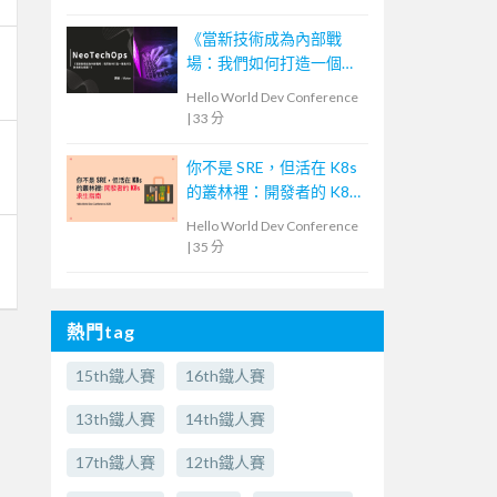
《當新技術成為內部戰
場：我們如何打造一個能
共生的技術生態圈？》—
Hello World Dev Conference
NeoTech Ops
|
33 分
你不是 SRE，但活在 K8s
的叢林裡：開發者的 K8s
求生指南
Hello World Dev Conference
|
35 分
熱門tag
15th鐵人賽
16th鐵人賽
13th鐵人賽
14th鐵人賽
17th鐵人賽
12th鐵人賽