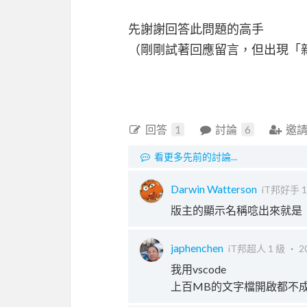
先謝謝回答此問題的高手
（剛剛試著回應留言，但出現「新
回答
1
討論
6
邀
看更多先前的討論...
Darwin Watterson
iT邦好手 1
版主的顯示名稱唸出來就是「i
japhenchen
iT邦超人 1 級 ‧
2
我用vscode
上百MB的文字檔開啟都不