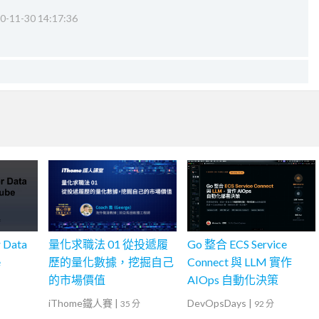
0-11-30 14:17:36
r Data
量化求職法 01 從投遞履
Go 整合 ECS Service
e
歷的量化數據，挖掘自己
Connect 與 LLM 實作
的市場價值
AIOps 自動化決策
iThome鐵人賽
|
DevOpsDays
|
35 分
92 分