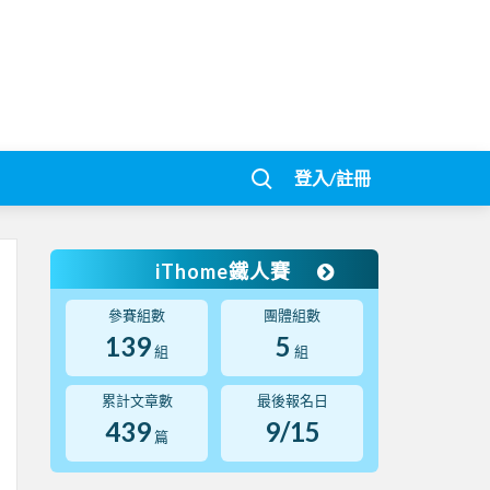
登入/註冊
iThome鐵人賽
參賽組數
團體組數
139
5
組
組
累計文章數
最後報名日
439
9/15
篇