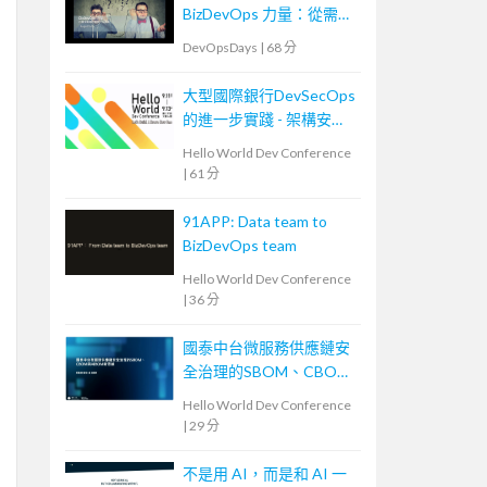
BizDevOps 力量：從需求
轉換到團隊內外溝通
DevOpsDays
|
68 分
大型國際銀行DevSecOps
的進一步實踐 - 架構安全
左移
Hello World Dev Conference
|
61 分
91APP: Data team to
BizDevOps team
Hello World Dev Conference
|
36 分
國泰中台微服務供應鏈安
全治理的SBOM、CBOM
與AIBOM新思維
Hello World Dev Conference
|
29 分
不是用 AI，而是和 AI 一