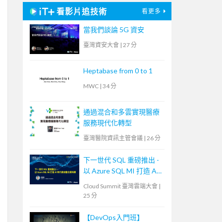
看影片追技術
看更多
當我們談論 5G 資安
臺灣資安大會
|
27 分
Heptabase from 0 to 1
MWC
|
34 分
通過混合和多雲實現醫療
服務現代化轉型
臺灣醫院資訊主管會議
|
26 分
下一世代 SQL 重磅推出 -
以 Azure SQL MI 打造 AI
時代雲地整合資料庫
Cloud Summit 臺灣雲端大會
|
25 分
【DevOps入門班】