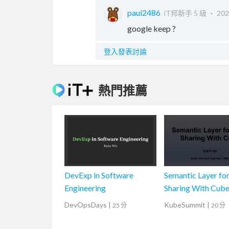
paui2486
iT邦新手 5 級 ‧
202
google keep ?
登入發表討論
熱門推薦
DevExp in Software
Semantic Layer fo
Engineering
Sharing With Cub
DevOpsDays
|
KubeSummit
|
25 分
20 分