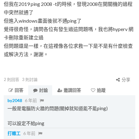
但我在2019 ping 2008 -t的時候，發現2008在開關機的過程
中突然就通了
但進入windows畫面後就不通ping了
覺得很奇怪，請問各位有發生過這問題嗎，我也將hyperv 網
卡刪除重新建立過
但問題還是一樣，在這裡像各位求救一下是不是有什麼檢查
或解決方法，謝謝。
2
則回答
3
則討論
分享
回答
討論
邀請回答
追蹤
by2048
6 年前
一般是電腦防火牆的問題(關掉就知道能不能ping)
可以設定不給ping
打雜工
6 年前