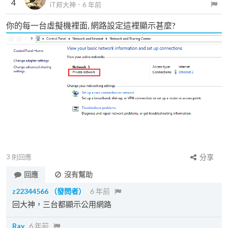
4
iT邦大神
．
6 年前
你的每一台虛擬機裡面, 網路設定這裡顯示甚麼?
3
則回應
分享
回應
沒有幫助
z22344566
（發問者）
6 年前
回大神，三台都顯示公用網路
Ray
6 年前