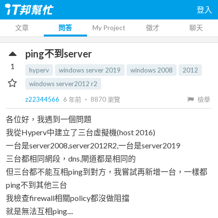
登入
文章
問答
My Project
徵才
聊天
ping不到server
1
hyperv
windows server 2019
windows 2008
2012
windows server2012 r2
z22344566
6 年前
‧
8870
瀏覽
檢舉
各位好，我遇到一個問題
我從Hyperv中建立了三台虛擬機(host 2016)
一台是server2008,server2012R2,一台是server2019
三台都相同網段，dns,閘道都是相同的
但三台都不能互相ping到對方，我嘗試再新增一台，一樣都
ping不到其他三台
我檢查firewall相關policy都沒做阻擋
就是無法互相ping....