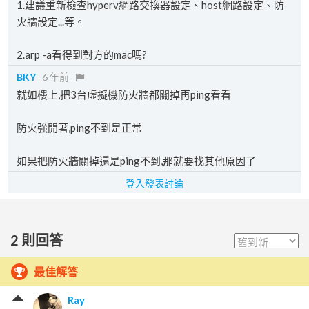
1.建議重新檢查hyperv網路交換器設定、host網路設定、防
火牆設定...等。
2.arp -a看得到對方的mac嗎?
BKY
6 年前
就如樓上,把3台虛擬機防火牆都關掉再ping看看
防火強開著,ping不到是正常
如果把防火牆關掉還是ping不到,那就要找其他原因了
登入發表討論
2
則回答
最佳解答
Ray