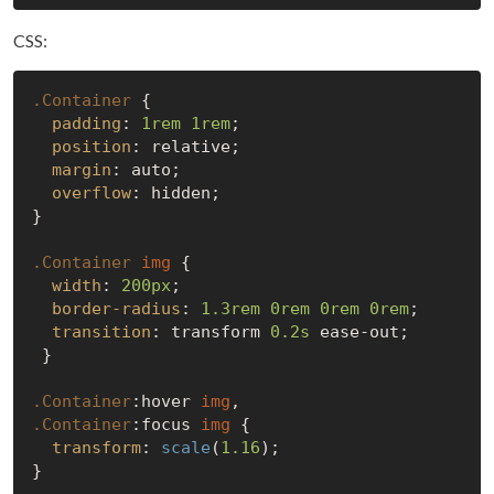
CSS:
.Container
 {

padding
: 
1rem
1rem
;

position
: relative;

margin
: auto;

overflow
: hidden;

}

.Container
img
 {

width
: 
200px
;

border-radius
: 
1.3rem
0rem
0rem
0rem
;

transition
: transform 
0.2s
 ease-out;

 }

.Container
:hover
img
.Container
:focus
img
 {

transform
: 
scale
(
1.16
);

}
