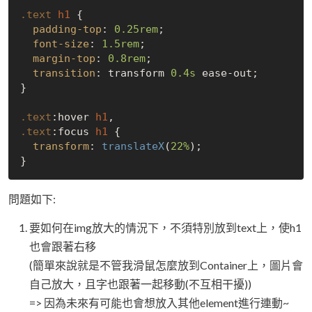
.text
h1
 {

padding-top
: 
0.25rem
;

font-size
: 
1.5rem
;

margin-top
: 
0.8rem
;

transition
: transform 
0.4s
 ease-out;

}

.text
:hover
h1
.text
:focus
h1
 {

transform
: 
translateX
(
22%
);

問題如下:
要如何在img放大的情況下，不須特別放到text上，使h1
也會跟著右移
(簡單來說就是不管我滑鼠怎麼放到Container上，圖片會
自己放大，且字也跟著一起移動(不互相干擾))
=> 因為未來有可能也會想放入其他element進行連動~