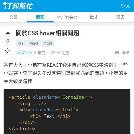
登入
文章
問答
My Project
徵才
聊天
關於CSS hover相關問題
0
css
react
html
HaoChen
5 年前
‧
2345
瀏覽
檢舉
各位大大，小弟在寫REACT套用自己寫的CSS中遇到了一些
小疑惑，查了很久多沒有特別講到我遇到的問題，小弟的主
頁大致是這樣
<
article
className
=
'Container'
>
<
img
...
/>
<
div
className
=
'text'
>
<
h1
>
 Text 
</
h1
>
</
div
>
</
article
>