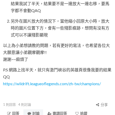
結果我試了半天，結果要不是一邊放大一邊右移，要馬
字都不會動QAQ
另外在圖片放大的情況下，當他縮小回原大小時，放大
時的圖片位置下方，會有一些殘影痕跡，想問有沒有方
式可以不讓殘影顯現
以上為小弟想請教的問題，若有更好的寫法，也希望各位大
大願意讓小弟觀摩觀摩!!
謝謝~~麻煩了
P.S 網路上找半天，就只有激鬥峽谷的英雄頁很像我要的結果
QQ
https://wildrift.leagueoflegends.com/zh-tw/champions/
1
則回答
4
則討論
分享
回答
討論
邀請回答
追蹤