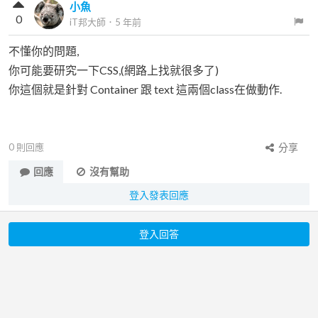
小魚
0
iT邦大師
．
5 年前
不懂你的問題,
你可能要研究一下CSS,(網路上找就很多了)
你這個就是針對 Container 跟 text 這兩個class在做動作.
0
則回應
分享
回應
沒有幫助
登入發表回應
登入回答