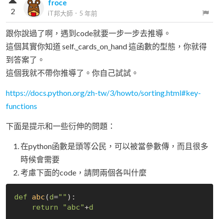
froce
2
iT邦大師
．
5 年前
跟你說過了啊，遇到code就要一步一步去推導。
這個其實你知道 self._cards_on_hand 這函數的型態，你就得
到答案了。
這個我就不帶你推導了。你自己試試。
https://docs.python.org/zh-tw/3/howto/sorting.html#key-
functions
下面是提示和一些衍伸的問題：
在python函數是頭等公民，可以被當參數傳，而且很多
時候會需要
考慮下面的code，請問兩個各叫什麼
def
abc
(
d
=
""
):

return
"abc"
+
d