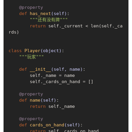
    @property
def
has_next
(self)
:
"""还有没有牌"""
return
 self._current < len(self._ca
rds)

class
Player
(object)
:
"""玩家"""
def
__init__
(self, name)
:
        self._name = name

        self._cards_on_hand = []

    @property
def
name
(self)
:
return
 self._name

    @property
def
cards_on_hand
(self)
:
return
 self._cards_on_hand
