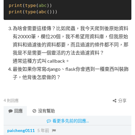
print
(
type
(
abc
))
print
(
type
(
abc
()))
為啥會需要這樣傳？比如爬蟲，我今天爬到後原始資料
有20000筆，欄位20個，我不希望用資料庫，但我原始
資料和過濾後的資料都要，而且過濾的條件都不同，那
我是不是需要一個靈活的方法去過濾資料？
通常這種方式叫 callback。
最後如果你常寫django、flask你會遇到一種東西叫裝飾
子，他背後怎麼做的？
4
則回應
分享
回應
沒有幫助
看更多先前的回應...
paicheng0111
5 年前