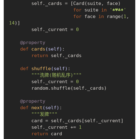
        self._cards = [Card(suite, face) 

for
 suite 
in
'♠♥♣♦'
for
 face 
in
 range(
1
, 
14
)]

        self._current = 
0
    @property
def
cards
(self)
:
return
 self._cards

def
shuffle
(self)
:
"""洗牌(随机乱序)"""
        self._current = 
0
        random.shuffle(self._cards)

    @property
def
next
(self)
:
"""发牌"""
        card = self._cards[self._current]

        self._current += 
1
return
 card
