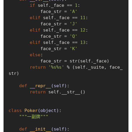
if
 self._face == 
1
:

            face_str = 
'A'
elif
 self._face == 
11
:

            face_str = 
'J'
elif
 self._face == 
12
:

            face_str = 
'Q'
elif
 self._face == 
13
:

            face_str = 
'K'
else
:

            face_str = str(self._face)

return
'%s%s'
 % (self._suite, face_
str)

def
__repr__
(self)
:
return
 self.__str__()

class
Poker
(object)
:
"""一副牌"""
def
__init__
(self)
: