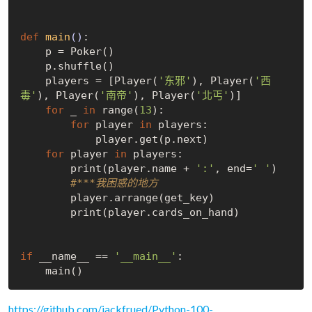
def
main
()
:
    p = Poker()

    p.shuffle()

    players = [Player(
'东邪'
), Player(
'西
毒'
), Player(
'南帝'
), Player(
'北丐'
)]

for
 _ 
in
 range(
13
):

for
 player 
in
 players:

            player.get(p.next)

for
 player 
in
 players:

        print(player.name + 
':'
, end=
' '
)

#***我困惑的地方
        player.arrange(get_key)

        print(player.cards_on_hand)

if
 __name__ == 
'__main__'
:

https://github.com/jackfrued/Python-100-