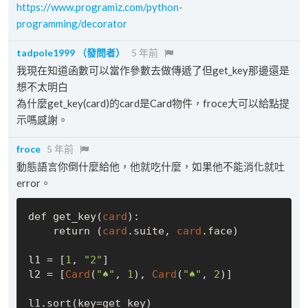
https://www.programiz.com/python-
programming/decorator
tadpole1999
（發問者）
5 年前
我現在知道函數可以當作參數去做傳遞了但get_key那邊還是
想不太明白
為什麼get_key(card)的card是Card物件，froce大可以給點提
示嗎感謝。
froce
5 年前
動態語言你倒什麼給他，他就吃什麼，如果他不能消化就吐
error。
def get_key(
card
):

    return (
card
.suite, 
card
.face)

l1 = [
1
, 
"2"
]

l2 = [
Card
(
"♠"
, 
1
), 
Card
(
"♠"
, 
2
)]

l1.sort(key=get_key)
