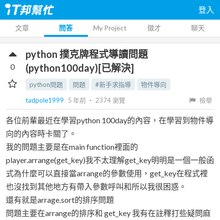
登入
文章
問答
My Project
徵才
聊天
python 撲克牌程式導讀問題
0
(python100day)[已解決]
python問題
問題
#新手求指導
物件導向
tadpole1999
5 年前
‧
2374
瀏覽
檢舉
各位前輩最近在學習python 100day的內容，在學習到物件導
向的內容時卡關了。
我的問題主要是在main function裡面的
player.arrange(get_key)我不太理解get_key明明是一個一般函
式為什麼可以直接當arrange的參數使用，get_key在程式裡
也沒找到其他地方有帶入參數呼叫和所以我很困惑。
還有就是arrage.sort的排序問題
問題主要在arrange的排序和 get_key 我有在註釋打些疑問麻