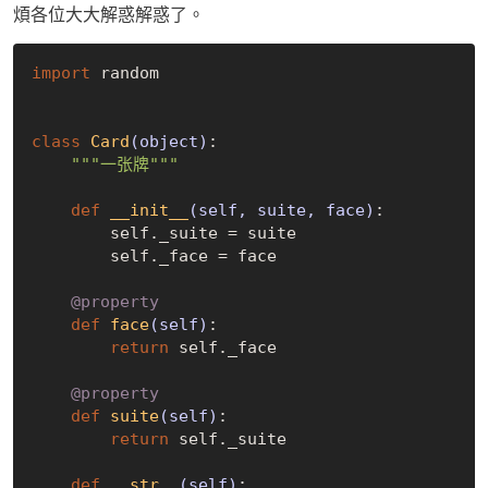
煩各位大大解惑解惑了。
import
 random

class
Card
(object)
:
"""一张牌"""
def
__init__
(self, suite, face)
:
        self._suite = suite

        self._face = face

    @property
def
face
(self)
:
return
 self._face

    @property
def
suite
(self)
:
return
 self._suite

def
__str__
(self)
: