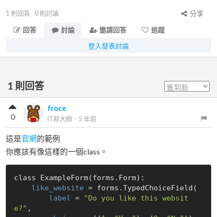
1
則回答
0
則討論
分享
回答
討論
邀請回答
追蹤
登入發表討論
1
則回答
froce
0
iT邦大師
．
5 年前
這是
官網
的範例
你應該有像這樣的一個class。
class ExampleForm(forms.Form):

like_website
 = forms.TypedChoiceField(

label
 = 
"Do you like this websit
e?"
,
