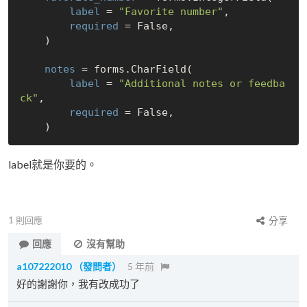
label
 = 
"Favorite number"
,

required
 = False,

    )

notes
 = forms.CharField(

label
 = 
"Additional notes or feedba
ck"
,

required
 = False,

label就是你要的。
1
則回應
分享
回應
沒有幫助
a107222010
（發問者）
5 年前
好的謝謝你，我有改成功了