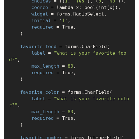
choices
 = ((
1
, 
"Yes"
), (
0
, 
"No"
)),

coerce
 = lambda x: bool(int(x)),

widget
 = forms.RadioSelect,

initial
 = '
1
',

required
 = True,

    )

favorite_food
 = forms.CharField(

label
 = 
"What is your favorite foo
d?"
,

max_length
 = 
80
,

required
 = True,

    )

favorite_color
 = forms.CharField(

label
 = 
"What is your favorite colo
r?"
,

max_length
 = 
80
,

required
 = True,

    )

favorite_number
 = forms.IntegerField(
