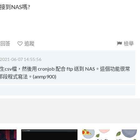
接到NAS嗎?
請回答
追蹤
檢舉
2021-06-07 14:55:56
sv檔，然後用 cronjob 配合 ftp 送到 NAS。這個功能很常
程式寫法。(anmp900)