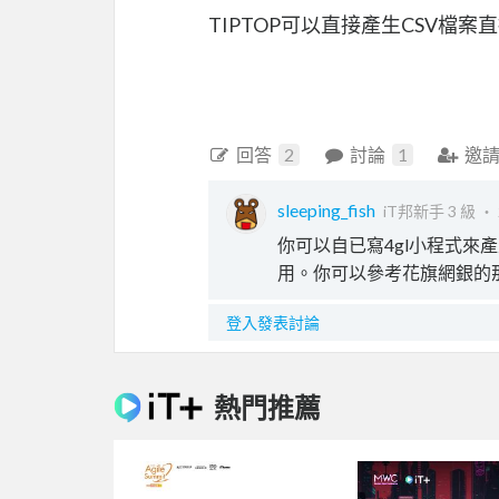
TIPTOP可以直接產生CSV檔案直
回答
2
討論
1
邀
sleeping_fish
iT邦新手 3 級 ‧
你可以自已寫4gl小程式來產生c
用。你可以參考花旗網銀的那段
登入發表討論
熱門推薦