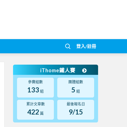
登入/註冊
iThome鐵人賽
參賽組數
團體組數
133
5
組
組
累計文章數
最後報名日
422
9/15
篇