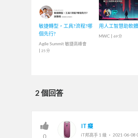
敏捷轉型，工具?流程?哪
用人工智慧助軟
個先行?
MWC
|
69 分
Agile Summit 敏捷高峰會
|
25 分
2 個回答
IT 癡
iT邦高手 1 級 ‧
2021-06-08 
0