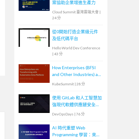
案協助企業增進生產力
Cloud Summit 臺灣雲端大會
|
24 分
從0開始打造企業級元件
及低代碼平台
Hello World Dev Conference
|
43 分
How Enterprises (BFSI
and Other Industries) are
Transforming with
KubeSummit
|
28 分
Kubernetes Data
Platforms
使用 GitLab 和人工智慧加
強現代軟體供應鏈安全
Securing the Modern
DevOpsDays
|
76 分
Software Supply Chain
with GitLab and AI
AI 時代重塑 Web
Programming 學習：來自