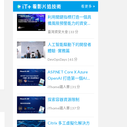
看影片追技術
看更多
利用關鍵指標打造一個具
備風險預警能力的資安風
險地圖
臺灣資安大會
|
33 分
人工智能驅動下的開發者
體驗 -實務篇
DevOpsDays
|
61 分
ASP.NET Core X Azure
OpenAI 打造第一個AI網
站應用程式！
iThome鐵人賽
|
31 分
探索容器資源限制
iThome鐵人賽
|
37 分
Citrix 多工虛擬化解決方