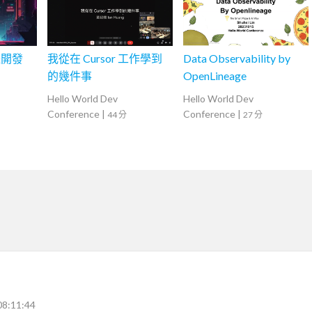
體開發
我從在 Cursor 工作學到
Data Observability by
的幾件事
OpenLineage
Hello World Dev
Hello World Dev
Conference
|
Conference
|
44 分
27 分
08:11:44