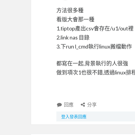
方法很多種
看版大會那一種
1.tiptop產出csv會存在/u1/out裡
2.link nas 目錄
3.下run l_cmd執行linux搬檔動作
都寫在一起,背景執行的人很強
做到項次1也很不錯,透過linux排程
回應
分享
登入發表回應