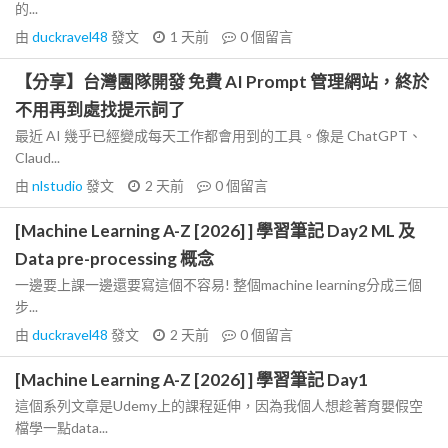
的...
由
duckravel48
發文
1 天前
0
個留言
【分享】台灣團隊開發 免費 AI Prompt 管理網站，終於
不用再到處找提示詞了
最近 AI 幾乎已經變成每天工作都會用到的工具。像是 ChatGPT、
Claud...
由
nlstudio
發文
2 天前
0
個留言
[Machine Learning A-Z [2026] ] 學習筆記 Day2 ML 及
Data pre-processing 概念
一邊要上課一邊還要寫這個不容易! 整個machine learning分成三個
步...
由
duckravel48
發文
2 天前
0
個留言
[Machine Learning A-Z [2026] ] 學習筆記 Day1
這個系列文章是Udemy上的課程延伸，因為我個人想趁著育嬰假空
檔學一點data...