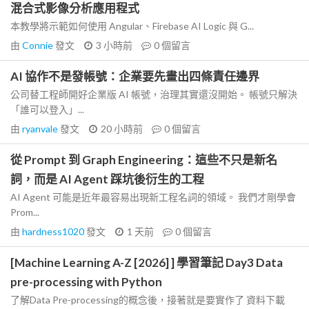
混合式影像分析應用程式
本教學將示範如何使用 Angular、Firebase AI Logic 與 G...
由
Connie
發文
3 小時前
0
個留言
AI 協作不是發帳號：企業要先畫出四條責任邊界
公司替工程師開好企業版 AI 帳號，治理其實還沒開始。 帳號只解決
「誰可以登入」...
由
ryanvale
發文
20 小時前
0
個留言
從 Prompt 到 Graph Engineering：這些不只是新名
詞，而是 AI Agent 踩坑後衍生的工程
AI Agent 可能是近年最容易出現新工程名詞的領域。 我們才剛學會
Prom...
由
hardness1020
發文
1 天前
0
個留言
[Machine Learning A-Z [2026] ] 學習筆記 Day3 Data
pre-processing with Python
了解Data Pre-processing的概念後，接著就是要實作了 資料下載