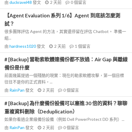
由
duckravel48
發文
2 天前
0
個留言
【Agent Evaluation 系列 1/6】Agent 到底該怎麼測
試？
很多團隊評估 Agent 的方法，其實還停留在評估 Chatbot。 準備一
組...
由
hardness1020
發文
2 天前
1
個留言
# [Backup] 當勒索軟體連備份都不放過：Air Gap 與離線
備份是什麼
前面幾篇提過一個殘酷的現實：現在的勒索軟體攻擊，第一個目標
往往不是你的正式資料，...
由
RainPan
發文
2 天前
0
個留言
# [Backup] 為什麼備份設備可以塞進 30 倍的資料？聊聊
重複資料刪除（Deduplication）
如果你看過企業級備份設備（例如 Dell PowerProtect DD 系列）...
由
RainPan
發文
2 天前
0
個留言