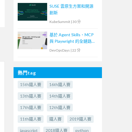
SUSE 雲原生方案和開源
創新
KubeSummit
|
30 分
基於 Agent Skills、MCP
與 Playwright 的全鏈路智
慧測試實踐
DevOpsDays
|
22 分
熱門tag
15th鐵人賽
16th鐵人賽
13th鐵人賽
14th鐵人賽
17th鐵人賽
12th鐵人賽
11th鐵人賽
鐵人賽
2019鐵人賽
javascript
2018鐵人賽
python