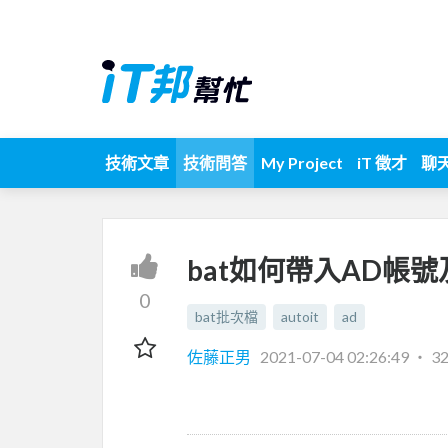
技術文章
技術問答
My Project
iT 徵才
聊
bat如何帶入AD帳
0
bat批次檔
autoit
ad
佐藤正男
2021-07-04 02:26:49
‧
3