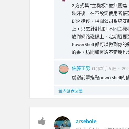
2 方式與 "主機板" 並無關
裝好後，在不設定使用者帳號
ERP 捷徑、相關公司系統安
上，只需針對個別不同主機
放到網路磁碟上、定期還要更
PowerShell 都可以做
的書，坊間如恆逸不定期也
佐藤正男
iT邦新手 5 級 ‧
202
感謝前輩指點powershel
登入發表回應
arsehole