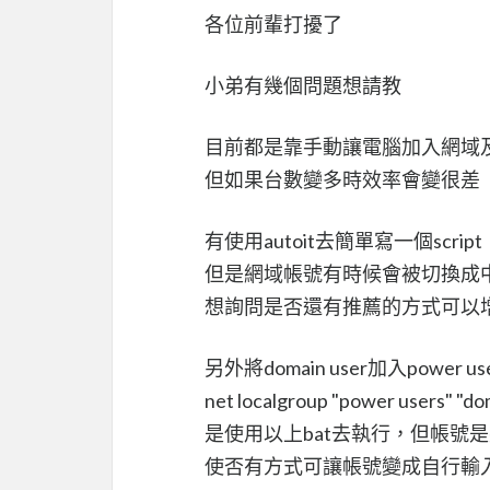
各位前輩打擾了
小弟有幾個問題想請教
目前都是靠手動讓電腦加入網域
但如果台數變多時效率會變很差
有使用autoit去簡單寫一個script
但是網域帳號有時候會被切換成
想詢問是否還有推薦的方式可以
另外將domain user加入power use
net localgroup "power users" "d
是使用以上bat去執行，但帳號
使否有方式可讓帳號變成自行輸入