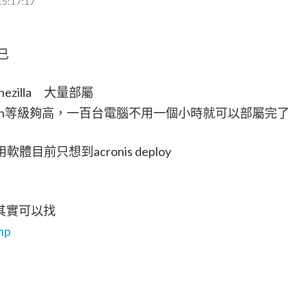
15:17:17
已
zilla 大量部屬
tch等級夠高，一百台電腦不用一個小時就可以部屬完了
目前只想到acronis deploy
其實可以找
php