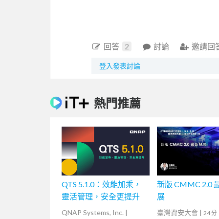
回答
2
討論
邀請回
登入發表討論
熱門推薦
QTS 5.1.0：效能加乘，
新版 CMMC 2.0
靈活管理，安全更提升
展
QNAP Systems, Inc.
|
臺灣資安大會
|
24 分