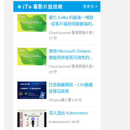
看影片追技術
看更多
優化 Kafka 的最後一哩路
- 從客戶端到伺服器端的
負載平衡解決方案
Cloud Summit 臺灣雲端大會
|
27 分
使用 Microsoft Orleans
開發高併發高可用性的分
散式雲原生服務
Cloud Summit 臺灣雲端大會
|
29 分
打造絢麗網頁，CSS動畫
這樣玩起來
iThome鐵人賽
|
35 分
深入淺出 Kubernetes
KubeSummit
|
44 分