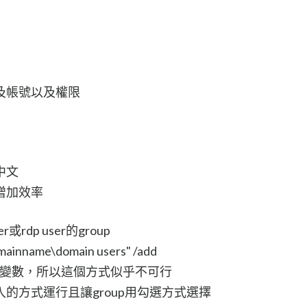
及帳號以及權限
中文
增加效率
r或rdp user的group
omainname\domain users" /add
是變數，所以這個方式似乎不可行
的方式運行且讓group用勾選方式選擇