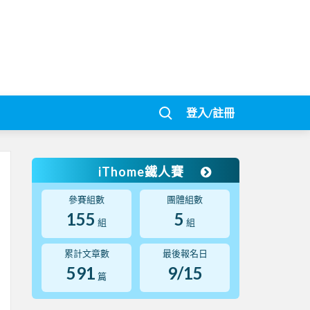
登入/註冊
iThome鐵人賽
參賽組數
團體組數
155
5
組
組
累計文章數
最後報名日
591
9/15
篇