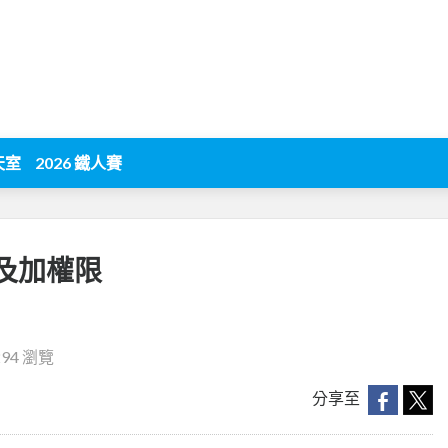
天室
2026 鐵人賽
號及加權限
294 瀏覽
分享至