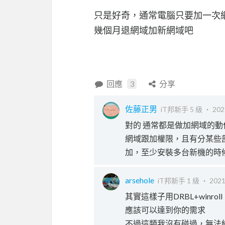
只是好奇，通常電腦只要加一次
幾個月退網域加新網域吧
回應
3
分享
佐藤正男
iT邦新手 5 級 ‧
202
對的 通常都是做加網域的動
網域跟加權限，且有分某些部門
加，至少安裝多台新機的時
arsehole
iT邦新手 1 級 ‧
2021
其實這樣子用DRBL+winroll
應該可以達到你的需求
不過這類我沒有碰過，無法