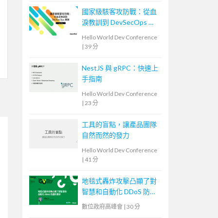
國家級駭客攻防戰：從血
淚教訓到 DevSecOps 實
踐
Hello World Dev Conference
|
39 分
NestJS 與 gRPC：快速上
手指南
Hello World Dev Conference
|
23 分
工具的盲點，讓產品團隊
自然而然的發力
Hello World Dev Conference
|
41 分
地毯式轟炸攻擊凸顯了對
智慧和自動化 DDoS 防護
的需求
數位政府高峰會
|
30 分