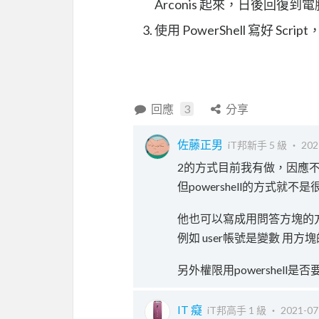
Arconis 起來，日後回
使用 PowerShell 寫好 S
回應
3
分享
佐藤正男
iT邦新手 5 級 ‧
202
2的方式目前我有做，因應不統
但powershell的方式就不
他也可以寫成用問答方塊的
例如 user帳號是變數 用方
另外權限用powershell是否
IT 癡
iT邦高手 1 級 ‧
2021-07