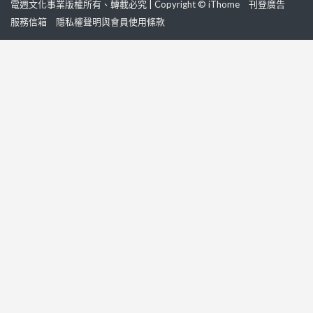
電週文化事業版權所有、轉載必究 | Copyright © iThome
刊登廣告
服務信箱
隱私權聲明與會員使用條款