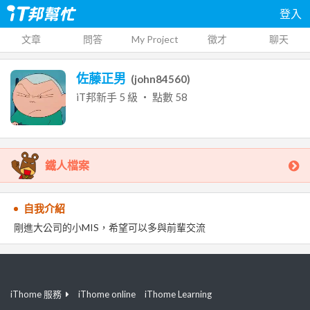
登入
文章
問答
My Project
徵才
聊天
佐藤正男
(
john84560
)
iT邦新手
5
級 ‧ 點數
58
鐵人檔案
自我介紹
剛進大公司的小MIS，希望可以多與前輩交流
iThome 服務
iThome online
iThome Learning