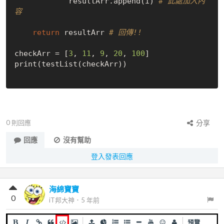
            resultArr.append(i) 
# 此處加入內
容
return
 resultArr 
# 回傳!!
checkArr = [
3
, 
11
, 
9
, 
20
, 
100
]

print(testList(checkArr))

0
則回應
分享
回應
沒有幫助
登入發表回應
海綿寶寶
0
iT邦大神
．
5 年前