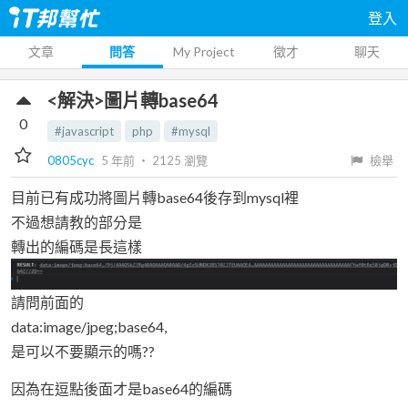
登入
文章
問答
My Project
徵才
聊天
<解決>圖片轉base64
0
#javascript
php
#mysql
0805cyc
5 年前
‧
2125
瀏覽
檢舉
目前已有成功將圖片轉base64後存到mysql裡
不過想請教的部分是
轉出的編碼是長這樣
請問前面的
data:image/jpeg;base64,
是可以不要顯示的嗎??
因為在逗點後面才是base64的編碼