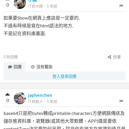
0
iT邦大師
．
5 年前
如果要Show在網頁上應該是一定要的,
不過有時候是寫在html語法的地方,
不是記在資料庫裏面.
0
則回應
分享
回應
沒有幫助
登入發表回應
japhenchen
0
iT邦超人
．
5 年前
base64只是把bytes轉成printable characters方便網路傳送及
儲存進資料庫，瀏覽器(或其他大眾軟體、APP)還是要依
contentType決定要如何呈現，除非你有地方存放識別值且是