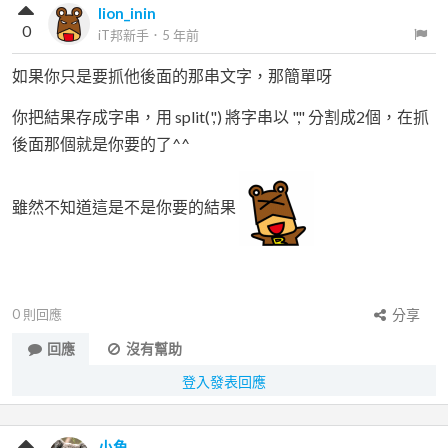
lion_inin
0
iT邦新手
．
5 年前
如果你只是要抓他後面的那串文字，那簡單呀
你把結果存成字串，用 split(',') 將字串以 "," 分割成2個，在抓
後面那個就是你要的了^^
雖然不知道這是不是你要的結果
0
則回應
分享
回應
沒有幫助
登入發表回應
小魚