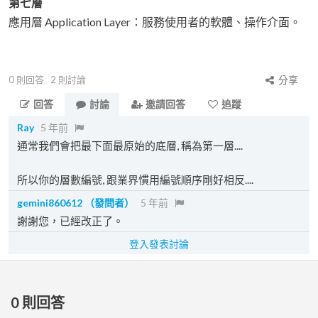
第七層
應用層 Application Layer：服務使用者的軟體、操作介面。
0
則回答
2
則討論
分享
回答
討論
邀請回答
追蹤
Ray
5 年前
通常我們會把最下面最原始的底層, 稱為第一層....
所以你的層數編號, 跟業界慣用編號順序剛好相反....
gemini860612
（發問者）
5 年前
謝謝您，已經改正了。
登入發表討論
0
則回答