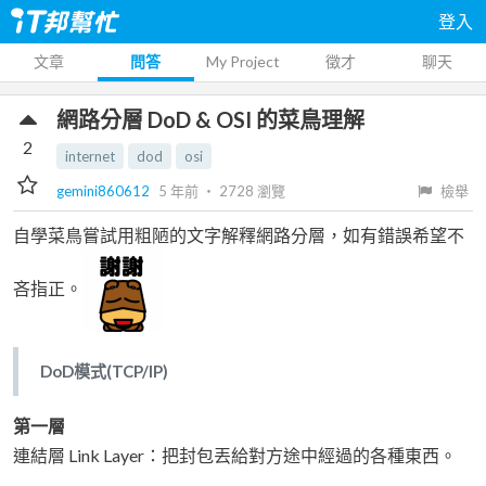
登入
文章
問答
My Project
徵才
聊天
網路分層 DoD & OSI 的菜鳥理解
2
internet
dod
osi
gemini860612
5 年前
‧
2728
瀏覽
檢舉
自學菜鳥嘗試用粗陋的文字解釋網路分層，如有錯誤希望不
吝指正。
DoD模式(TCP/IP)
第一層
連結層 Link Layer：把封包丟給對方途中經過的各種東西。