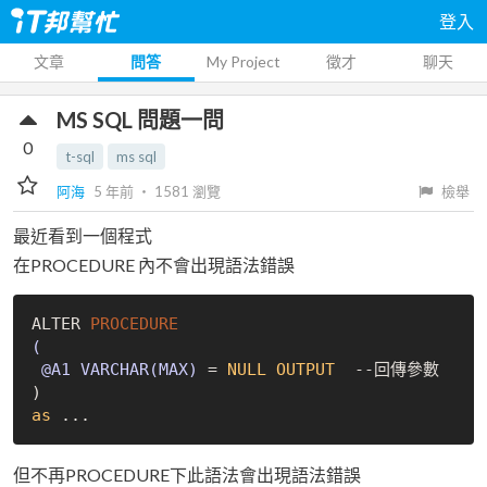
登入
文章
問答
My Project
徵才
聊天
MS SQL 問題一問
0
t-sql
ms sql
阿海
5 年前
‧
1581
瀏覽
檢舉
最近看到一個程式
在PROCEDURE 內不會出現語法錯誤
ALTER 
PROCEDURE
(

 @A1 VARCHAR(MAX)
 = 
NULL
OUTPUT
  --回傳參數

as
但不再PROCEDURE下此語法會出現語法錯誤