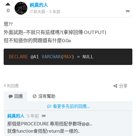
純真的人
0
iT邦大師
．
5 年前
恩??
外面試跑~不就只有這樣嗎?(拿掉回傳 OUTPUT)
但不知道你的問題還有什麼0.0a
DECLARE
 @A1 
VARCHAR
(
MAX
) = 
NULL
4
則回應
分享
回應
沒有幫助
看更多先前的回應...
純真的人
5 年前
那個是PROCEDURE 專用搭配參數呀@@...
就像function會搭配return是一樣的..