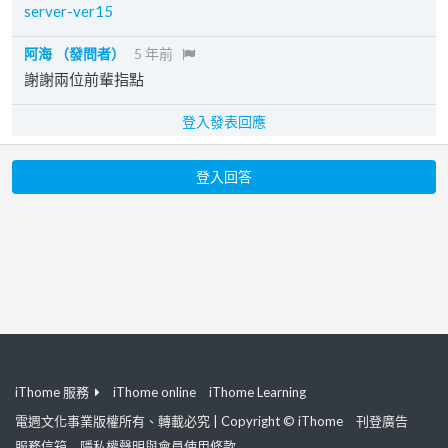
server-ver15
阿海
（發問者）
5 年前
謝謝兩位前輩指點
登入發表回應
登入回答
iThome 服務
iThome online
iThome Learning
電週文化事業版權所有、轉載必究 | Copyright © iThome
刊登廣告
服務信箱
隱私權聲明與會員使用條款