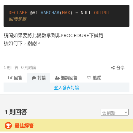
DECLARE
 @A1 
VARCHAR
(
MAX
) = 
NULL
OUTPUT
--
回傳參數
請問如果要將此變數拿到非PROCEDURE下試跑
該如何下，謝謝。
1
則回答
0
則討論
分享
回答
討論
邀請回答
追蹤
登入發表討論
1
則回答
最佳解答