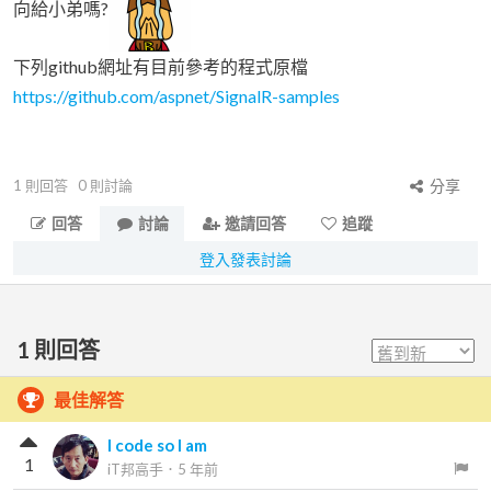
向給小弟嗎?
下列github網址有目前參考的程式原檔
https://github.com/aspnet/SignalR-samples
1
則回答
0
則討論
分享
回答
討論
邀請回答
追蹤
登入發表討論
1
則回答
最佳解答
I code so I am
1
iT邦高手
．
5 年前