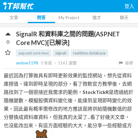
登入
文章
問答
My Project
徵才
聊天
SignalR 和資料庫之間的問題(ASP.NET
0
Core MVC)[已解決]
asp.net core mvc
signalr
realtime database
andow1198
5 年前
‧
1161
瀏覽
檢舉
最近因為打算做具有即時更新效果的監控網站，想先從資料
庫撈值，達到即時呈現的部分，看了微軟官方教學後，去網
路找到了一個很接近我需求的範例，
StockTickR
是透過給於
隨機變數，模擬股價資料變化後，能達到呈現即時變化的效
果，因此最有概率需修改的地方應該是將供給隨機數值的部
分替換成資料庫資料，但我真的太菜了...看了好幾天文章，
也沒能改出來，有這方面經驗的大大，能分享一些經驗或方