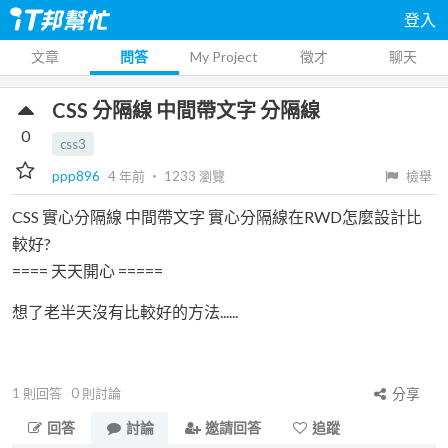
登入
文章
問答
My Project
徵才
聊天
CSS 分隔線 中間帶文字 分隔線
0
css3
ppp896
4 年前
‧
1233
瀏覽
檢舉
CSS 實心分隔線 中間帶文字 實心分隔線在RWD怎麼設計比
較好?
==== 天天開心 =====
想了老半天沒有比較好的方法......
1
則回答
0
則討論
分享
回答
討論
邀請回答
追蹤