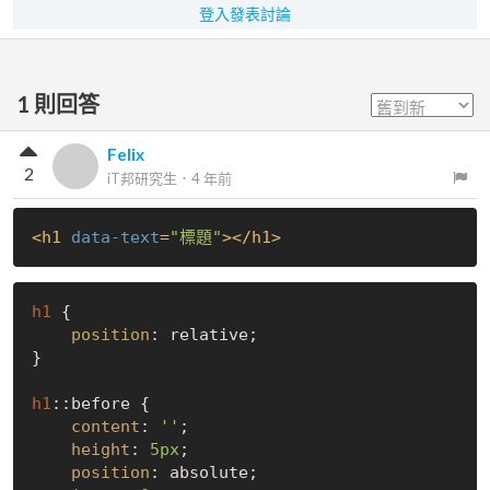
登入發表討論
1
則回答
Felix
2
iT邦研究生
．
4 年前
<
h1
data-text
=
"標題"
>
</
h1
>
h1
 {

position
: relative;

}

h1
::before
 {

content
: 
''
;

height
: 
5px
;

position
: absolute;
