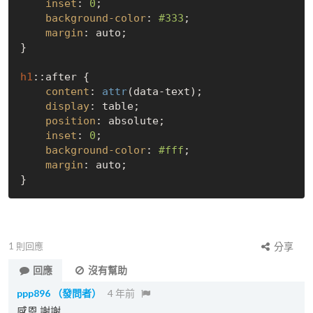
inset
: 
0
;

background-color
: 
#333
;

margin
: auto;

}

h1
::after
 {

content
: 
attr
(data-text);

display
: table;

position
: absolute;

inset
: 
0
;

background-color
: 
#fff
;

margin
: auto;

1
則回應
分享
回應
沒有幫助
ppp896
（發問者）
4 年前
感恩,謝謝