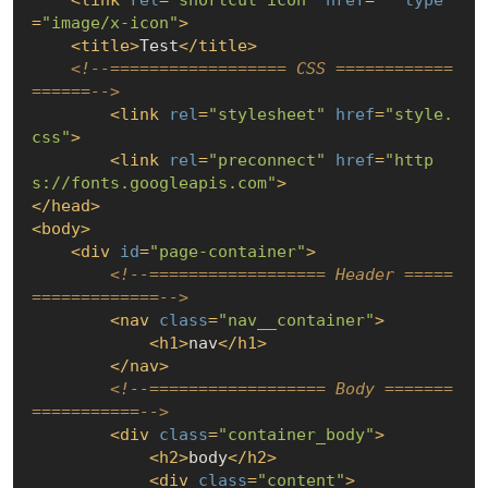
<
link
rel
=
"shortcut icon"
href
=
""
type
=
"image/x-icon"
>
<
title
>
Test
</
title
>
<!--================== CSS ============
======-->
<
link
rel
=
"stylesheet"
href
=
"style.
css"
>
<
link
rel
=
"preconnect"
href
=
"http
s://fonts.googleapis.com"
>
</
head
>
<
body
>
<
div
id
=
"page-container"
>
<!--================== Header =====
=============-->
<
nav
class
=
"nav__container"
>
<
h1
>
nav
</
h1
>
</
nav
>
<!--================== Body =======
===========-->
<
div
class
=
"container_body"
>
<
h2
>
body
</
h2
>
<
div
class
=
"content"
>