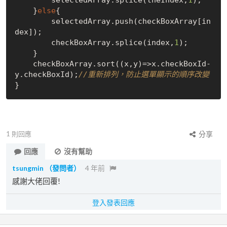
        selectedArray.splice(theIndex,
1
);        

    }
else
{

    	selectedArray.push(checkBoxArray
[
in
dex
]
);

        checkBoxArray.splice(index,
1
);

    } 

    checkBoxArray.sort((x,y)=>x.checkBoxId-
y.checkBoxId);
//重新排列，防止選單顯示的順序改變
1
則回應
分享
回應
沒有幫助
tsungmin
（發問者）
4 年前
感謝大佬回覆!
登入發表回應