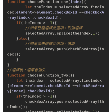
function
 choose
Function_one(
index
)
{

let
 theIndex = selectedArray.find
In
dex(
element
=>
element
.
checkBoxId
==
checkBoxA
rray
[
index
].
checkBoxId
)
;

if
(theIndex > -
1
){

//如果已經選擇此選項，取消選擇
        selectedArray.splice(theIndex,
1
);  

    }
else
{

//如果尚未選擇此選項，選取
    	selectedArray.push(checkBoxArray
[
in
dex
]
);

    } 

//選擇後，選單會消失
function
 choose
Function_two()
{

let
 theIndex = selectedArray.find
Index
(
element
=>
element
.
checkBoxId
==
checkBoxArra
y
[
index
].
checkBoxId
)
;

if
(theIndex > -
1
){

        checkBoxArray.push(selectedArray
[
th
eIndex
]
);
