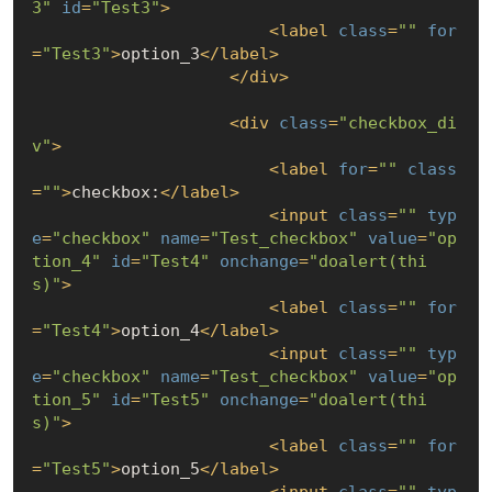
3"
id
=
"Test3"
>
<
label
class
=
""
for
=
"Test3"
>
option_3
</
label
>
</
div
>
<
div
class
=
"checkbox_di
v"
>
<
label
for
=
""
class
=
""
>
checkbox:
</
label
>
<
input
class
=
""
typ
e
=
"checkbox"
name
=
"Test_checkbox"
value
=
"op
tion_4"
id
=
"Test4"
onchange
=
"doalert(thi
s)"
>
<
label
class
=
""
for
=
"Test4"
>
option_4
</
label
>
<
input
class
=
""
typ
e
=
"checkbox"
name
=
"Test_checkbox"
value
=
"op
tion_5"
id
=
"Test5"
onchange
=
"doalert(thi
s)"
>
<
label
class
=
""
for
=
"Test5"
>
option_5
</
label
>