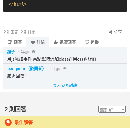
</
html
>
2
則回答
2
則討論
分享
回答
討論
邀請回答
追蹤
猴子
4 年前
用js添加事件 當點擊時添加class在用css調版面
tsungmin
（發問者）
4 年前
感謝回覆!
登入發表討論
2
則回答
最佳解答