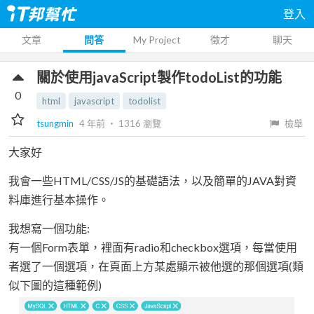
登入
文章
問答
My Project
徵才
聊天
關於使用javaScript製作todoList的功能
0
html
javascript
todolist
tsungmin
4 年前
‧
1316
瀏覽
檢舉
大家好
我會一些HTML/CSS/JS的基礎語法，以及簡單的JAVA對資
料庫進行基本操作。
我想寫一個功能:
有一個Form表單，裡面有radio和checkbox選項，每當使用
者選了一個選項，在頁面上方某處顯示被他選的那個選項(類
似下圖的這種範例)