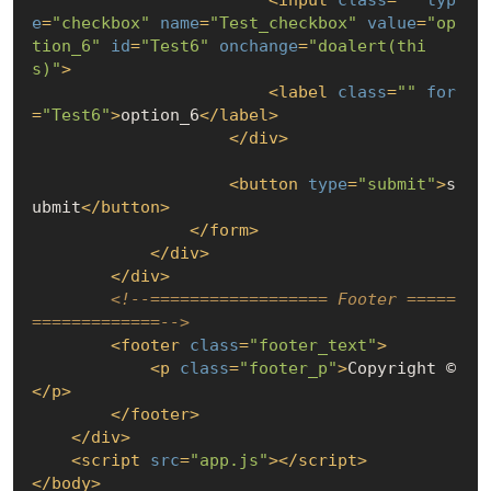
<
input
class
=
""
typ
e
=
"checkbox"
name
=
"Test_checkbox"
value
=
"op
tion_6"
id
=
"Test6"
onchange
=
"doalert(thi
s)"
>
<
label
class
=
""
for
=
"Test6"
>
option_6
</
label
>
</
div
>
<
button
type
=
"submit"
>
s
ubmit
</
button
>
</
form
>
</
div
>
</
div
>
<!--================== Footer =====
=============-->
<
footer
class
=
"footer_text"
>
<
p
class
=
"footer_p"
>
Copyright © 
</
p
>
</
footer
>
</
div
>
<
script
src
=
"app.js"
>
</
script
>
</
body
>