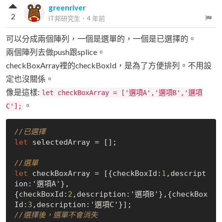
greenriver
2
iT邦研究生
．
4 年前
可以分成兩個陣列，一個是選單的，一個是已選擇的。
兩個陣列去做push跟splice。
checkBoxArray裡的checkBoxId，是為了方便排列。不用設
定也沒關係。
像是這樣:
let checkBoxArray = ['選項A','選項B','選項
。
C'];
//已選擇
let
 selectedArray = 
[]
;

//選單
let
 checkBoxArray = 
[{
checkBoxId
:
1
,
descript
ion
:'選項A'},

{
checkBoxId
:
2
,
description
:'選項B'},{
checkBox
Id
:
3
,
description
:'選項C'}]
//選擇後，選單不會消失