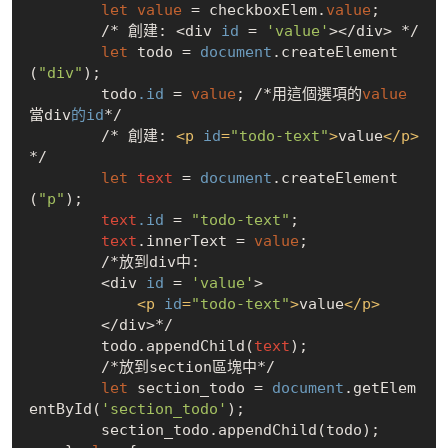
let
value
 = checkboxElem.
value
;  

        /* 創建: <div
 id
 = 
'value'
></div> */

let
 todo =
 document
.createElement
(
"div"
);

        todo
.id
 = 
value
; /*用這個選項的
value
當div
的id
*/

        /* 創建: 
<
p
id
=
"todo-text"
>
value
</
p
>
*/

let
text
 =
 document
.createElement
(
"p"
);

text
.id
 = 
"todo-text"
;

text
.innerText = 
value
;    

        /*放到div中:

        <div
 id
 = 
'value'
>

<
p
id
=
"todo-text"
>
value
</
p
>
        </div>*/

        todo.appendChild(
text
);

        /*放到section區塊中*/

let
 section_todo =
 document
.getElem
entById(
'section_todo'
);

        section_todo.appendChild(todo);
