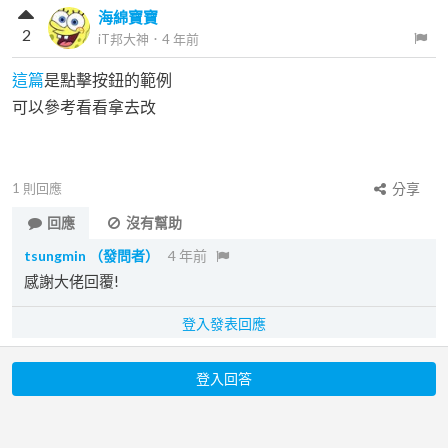
海綿寶寶
2
iT邦大神
．
4 年前
這篇
是點擊按鈕的範例
可以參考看看拿去改
1
則回應
分享
回應
沒有幫助
tsungmin
（發問者）
4 年前
感謝大佬回覆!
登入發表回應
登入回答