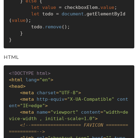
    } 
else
 {       

let
value
 = checkboxElem.
value
;

let
 todo =
 document
.getElementById
(
value
);

        todo
.remove
();

    }

HTML
<!DOCTYPE 
html
>
<
html
lang
=
"en"
>
<
head
>
<
meta
charset
=
"UTF-8"
>
<
meta
http-equiv
=
"X-UA-Compatible"
cont
ent
=
"IE=edge"
>
<
meta
name
=
"viewport"
content
=
"width=de
vice-width , initial-scale=1.0"
>
<!--================== FAVICON ========
==========-->