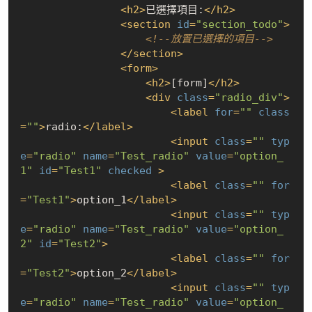
<
h2
>
已選擇項目:
</
h2
>
<
section
id
=
"section_todo"
>
<!--放置已選擇的項目-->
</
section
>
<
form
>
<
h2
>
[form]
</
h2
>
<
div
class
=
"radio_div"
>
<
label
for
=
""
class
=
""
>
radio:
</
label
>
<
input
class
=
""
typ
e
=
"radio"
name
=
"Test_radio"
value
=
"option_
1"
id
=
"Test1"
checked
 >
<
label
class
=
""
for
=
"Test1"
>
option_1
</
label
>
<
input
class
=
""
typ
e
=
"radio"
name
=
"Test_radio"
value
=
"option_
2"
id
=
"Test2"
>
<
label
class
=
""
for
=
"Test2"
>
option_2
</
label
>
<
input
class
=
""
typ
e
=
"radio"
name
=
"Test_radio"
value
=
"option_