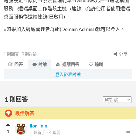
電腦設定→原則→系統管理範本→windows元件→遠端桌面
服務→遠端桌面工作階段主機→連線→允許使用者使用遠端
桌面服務從遠端連線(已啟用)
※如果加入網域管理者群組(Domain Admins)就可以登入。
1
則回答
0
則討論
分享
回答
討論
邀請回答
追蹤
登入發表討論
1
則回答
最佳解答
lion_inin
1
iT邦新手
．
4 年前