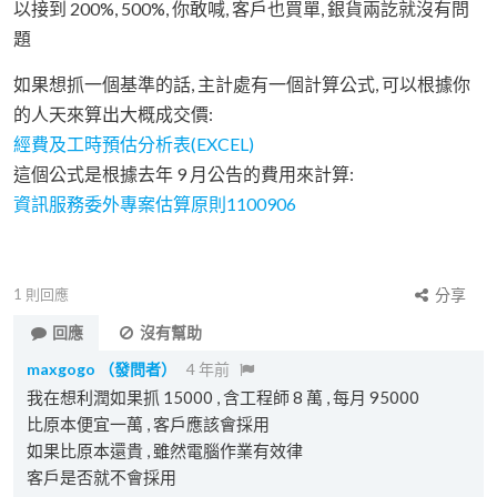
以接到 200%, 500%, 你敢喊, 客戶也買單, 銀貨兩訖就沒有問
題
如果想抓一個基準的話, 主計處有一個計算公式, 可以根據你
的人天來算出大概成交價:
經費及工時預估分析表(EXCEL)
這個公式是根據去年 9 月公告的費用來計算:
資訊服務委外專案估算原則1100906
1
則回應
分享
回應
沒有幫助
maxgogo
（發問者）
4 年前
我在想利潤如果抓 15000 , 含工程師 8 萬 , 每月 95000
比原本便宜一萬 , 客戶應該會採用
如果比原本還貴 , 雖然電腦作業有效律
客戶是否就不會採用