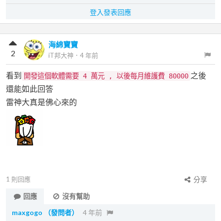
登入發表回應
海綿寶寶
2
iT邦大神
．
4 年前
看到
之後
開發這個軟體需要 4 萬元 , 以後每月維護費 80000
還能如此回答
雷神大真是佛心來的
1
則回應
分享
回應
沒有幫助
maxgogo
（發問者）
4 年前