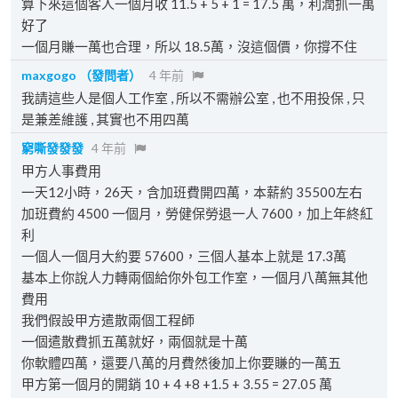
算下來這個客人一個月收 11.5 + 5 + 1 = 17.5 萬，利潤抓一萬
好了
一個月賺一萬也合理，所以 18.5萬，沒這個價，你撐不住
maxgogo
（發問者）
4 年前
我請這些人是個人工作室 , 所以不需辦公室 , 也不用投保 , 只
是兼差維護 , 其實也不用四萬
窮嘶發發發
4 年前
甲方人事費用
一天12小時，26天，含加班費開四萬，本薪約 35500左右
加班費約 4500 一個月，勞健保勞退一人 7600，加上年終紅
利
一個人一個月大約要 57600，三個人基本上就是 17.3萬
基本上你說人力轉兩個給你外包工作室，一個月八萬無其他
費用
我們假設甲方遣散兩個工程師
一個遣散費抓五萬就好，兩個就是十萬
你軟體四萬，還要八萬的月費然後加上你要賺的一萬五
甲方第一個月的開銷 10 + 4 +8 +1.5 + 3.55 = 27.05 萬