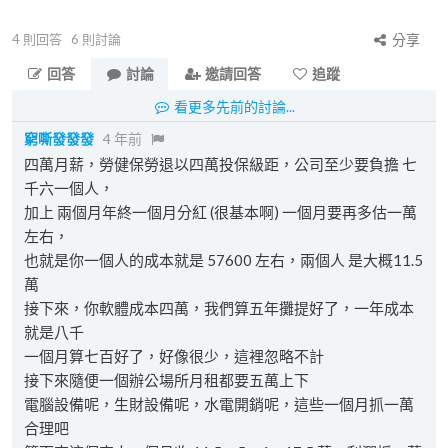
4
則回答
6
則討論
分享
回答
討論
邀請回答
追蹤
看更多先前的討論...
窮嘶發發發
4 年前
四萬月薪，勞健保勞退以四萬投保級距，公司至少要負擔 七
千六一個人，
加上 兩個月年終一個月分紅 (很基本啊) 一個月要再多估一萬
左右，
也就是你一個人的成本就是 57600 左右，兩個人 是大概11.5
萬
接下來，你軟體成本四萬，我們算五年攤提好了，一年成本
就是八千
一個月算七百好了，好像很少，這裡忽略不計
接下來隨便一個辦公場所月租都要五萬上下
電腦設備呢，生財設備呢，水電開銷呢，這些一個月抓一萬
合理吧