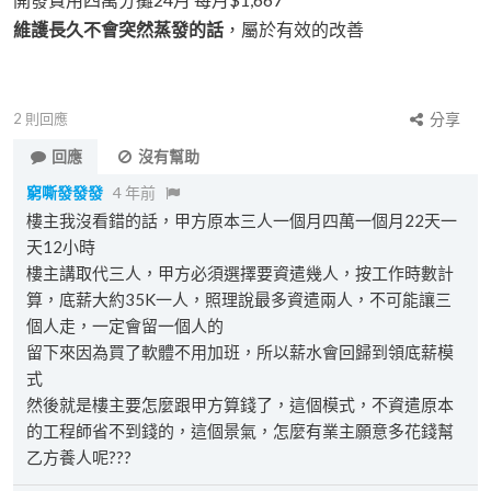
維護長久不會突然蒸發的話
，屬於有效的改善
2
則回應
分享
回應
沒有幫助
窮嘶發發發
4 年前
樓主我沒看錯的話，甲方原本三人一個月四萬一個月22天一
天12小時
樓主講取代三人，甲方必須選擇要資遣幾人，按工作時數計
算，底薪大約35K一人，照理說最多資遣兩人，不可能讓三
個人走，一定會留一個人的
留下來因為買了軟體不用加班，所以薪水會回歸到領底薪模
式
然後就是樓主要怎麼跟甲方算錢了，這個模式，不資遣原本
的工程師省不到錢的，這個景氣，怎麼有業主願意多花錢幫
乙方養人呢???