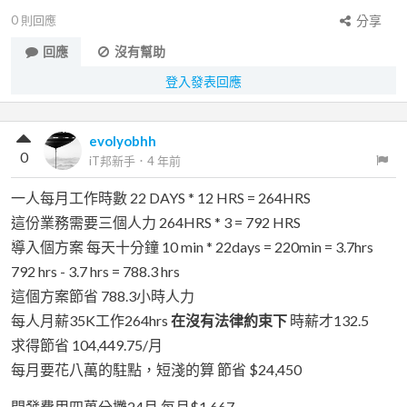
0
則回應
分享
回應
沒有幫助
登入發表回應
evolyobhh
0
iT邦新手
．
4 年前
一人每月工作時數 22 DAYS * 12 HRS = 264HRS
這份業務需要三個人力 264HRS * 3 = 792 HRS
導入個方案 每天十分鐘 10 min * 22days = 220min = 3.7hrs
792 hrs - 3.7 hrs = 788.3 hrs
這個方案節省 788.3小時人力
每人月薪35K工作264hrs
在沒有法律約束下
時薪才132.5
求得節省 104,449.75/月
每月要花八萬的駐點，短淺的算 節省 $24,450
開發費用四萬分攤24月 每月$1,667