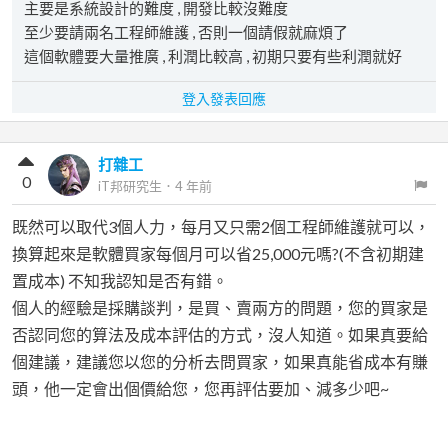
主要是系統設計的難度 , 開發比較沒難度
至少要請兩名工程師維護 , 否則一個請假就麻煩了
這個軟體要大量推廣 , 利潤比較高 , 初期只要有些利潤就好
登入發表回應
打雜工
0
iT邦研究生
．
4 年前
既然可以取代3個人力，每月又只需2個工程師維護就可以，
換算起來是軟體買家每個月可以省25,000元嗎?(不含初期建
置成本) 不知我認知是否有錯。
個人的經驗是採購談判，是買、賣兩方的問題，您的買家是
否認同您的算法及成本評估的方式，沒人知道。如果真要給
個建議，建議您以您的分析去問買家，如果真能省成本有賺
頭，他一定會出個價給您，您再評估要加、減多少吧~