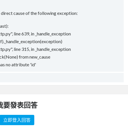
direct cause of the following exception:
ast):
p.py", line 639, in _handle_exception
lf)._handle_exception(exception)
p.py", line 315, in _handle_exception
ack(None) from new_cause
as no attribute 'id'
我要發表回答
立即登入回答