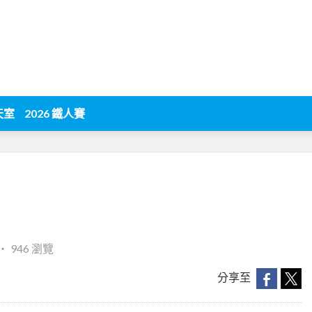
天室
2026 鐵人賽
‧
946 瀏覽
分享至