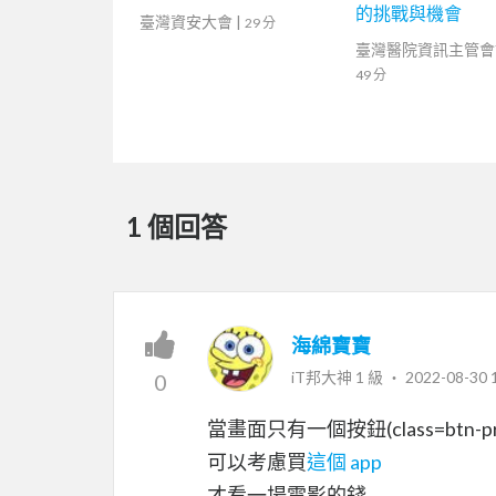
的挑戰與機會
臺灣資安大會
|
29 分
臺灣醫院資訊主管會
49 分
1 個回答
海綿寶寶
iT邦大神 1 級 ‧
2022-08-30 
0
當畫面只有一個按鈕(class=btn-pr
可以考慮買
這個 app
才看一場電影的錢