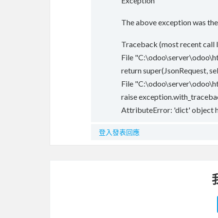
Exception
The above exception was the 
Traceback (most recent call l
File "C:\odoo\server\odoo\htt
return super(JsonRequest, se
File "C:\odoo\server\odoo\htt
raise exception.with_traceb
AttributeError: 'dict' object h
登入發表回應