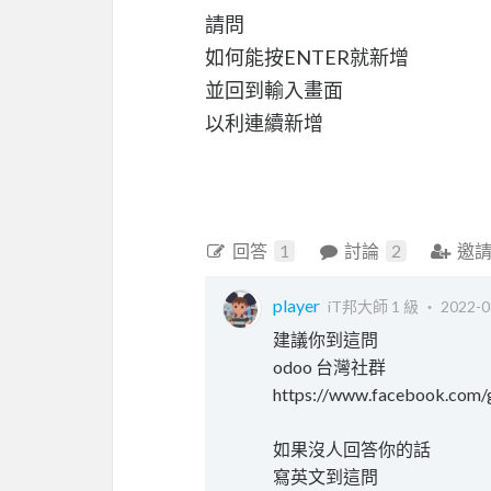
請問
如何能按ENTER就新增
並回到輸入畫面
以利連續新增
回答
1
討論
2
邀
player
iT邦大師 1 級 ‧
2022-0
建議你到這問
odoo 台灣社群
https://www.facebook.com
如果沒人回答你的話
寫英文到這問