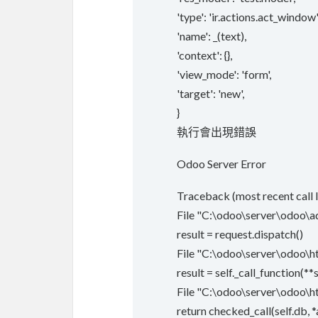
'type': 'ir.actions.act_window'
'name': _(text),
'context': {},
'view_mode': 'form',
'target': 'new',
}
執行會出現錯誤
Odoo Server Error
Traceback (most recent call l
File "C:\odoo\server\odoo\ad
result = request.dispatch()
File "C:\odoo\server\odoo\htt
result = self._call_function(**
File "C:\odoo\server\odoo\http
return checked_call(self.db, 