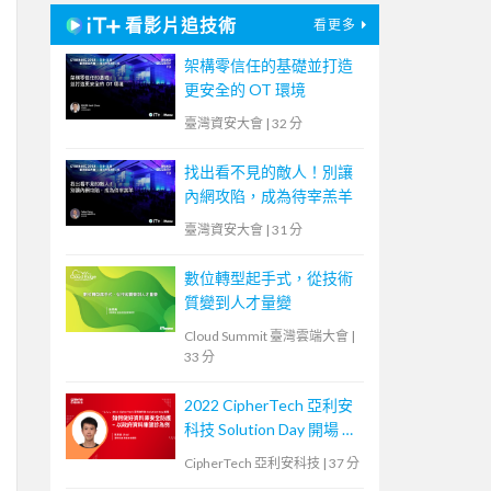
看影片追技術
看更多
架構零信任的基礎並打造
更安全的 OT 環境
臺灣資安大會
|
32 分
找出看不見的敵人！別讓
內網攻陷，成為待宰羔羊
臺灣資安大會
|
31 分
數位轉型起手式，從技術
質變到人才量變
Cloud Summit 臺灣雲端大會
|
33 分
2022 CipherTech 亞利安
科技 Solution Day 開場 &
議程 - 如何做好資料庫安
CipherTech 亞利安科技
|
37 分
全防護，以政府資料庫健