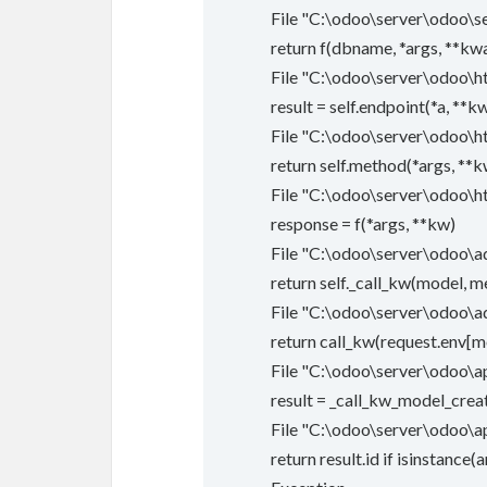
File "C:\odoo\server\odoo\ser
return f(dbname, *args, **kw
File "C:\odoo\server\odoo\htt
result = self.endpoint(*a, **k
File "C:\odoo\server\odoo\htt
return self.method(*args, **k
File "C:\odoo\server\odoo\htt
response = f(*args, **kw)
File "C:\odoo\server\odoo\ad
return self._call_kw(model, m
File "C:\odoo\server\odoo\ad
return call_kw(request.env[m
File "C:\odoo\server\odoo\api
result = _call_kw_model_crea
File "C:\odoo\server\odoo\api
return result.id if isinstance(