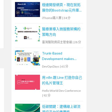
診為例
極速開發網頁，現在就拓
展你的Bootstrap元件庫
吧
iThome鐵人賽
|
34 分
醫療業導入微服務架構的
策略方向
臺灣醫院資訊主管會議
|
28 分
Trunk-Based
Development makes
DevOps easy.
DevOpsDays
|
61 分
用 n8n 跟 Line 打造你自己
的名片管理王
Hello World Dev Conference
|
92 分
低碳關鍵：建構線上碳流
資訊平台的重要性