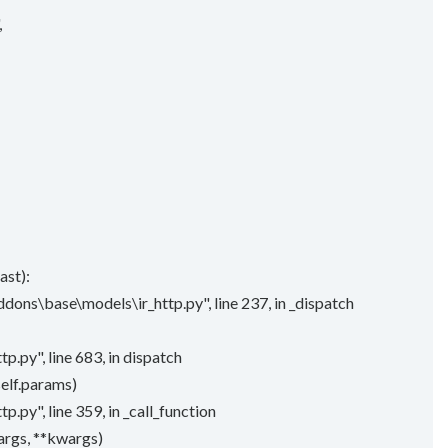
,
ast):
dons\base\models\ir_http.py", line 237, in _dispatch
p.py", line 683, in dispatch
self.params)
.py", line 359, in _call_function
*args, **kwargs)