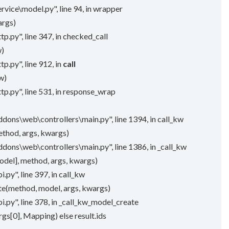
vice\model.py", line 94, in wrapper
args)
p.py", line 347, in checked_call
w)
p.py", line 912, in
call
w)
p.py", line 531, in response_wrap
dons\web\controllers\main.py", line 1394, in call_kw
ethod, args, kwargs)
dons\web\controllers\main.py", line 1386, in _call_kw
odel], method, args, kwargs)
.py", line 397, in call_kw
te(method, model, args, kwargs)
.py", line 378, in _call_kw_model_create
args[0], Mapping) else result.ids