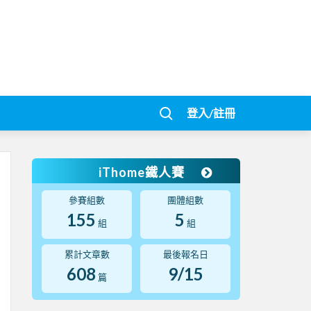
登入/註冊
iThome鐵人賽
參賽組數
團體組數
155
5
組
組
累計文章數
最後報名日
608
9/15
篇