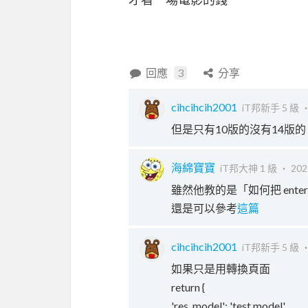
回應
3
分享
cihcihcih2001
iT邦新手 5 級 
但是只有10版的沒有14版的
海綿寶寶
iT邦大神 1 級 ‧
202
雖然他教的是「如何把 enter k
還是可以參考
這篇
cihcihcih2001
iT邦新手 5 級 
如果只是用轉換頁面
return {
'res_model': 'test.model',