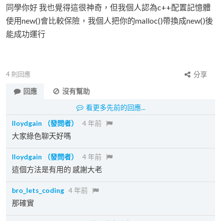
同學你好 我也覺得這很神奇，但我個人認為c++配置記憶體
使用new()會比較保險，我個人把你的malloc()帶換成new()後
能成功運行
4
則回應
分享
回應
沒有幫助
看更多先前的回應...
lloydgain
（發問者）
4 年前
大家綠色聊天好嗎
lloydgain
（發問者）
4 年前
這個方法是有用的 感謝大老
bro_lets_coding
4 年前
那確實