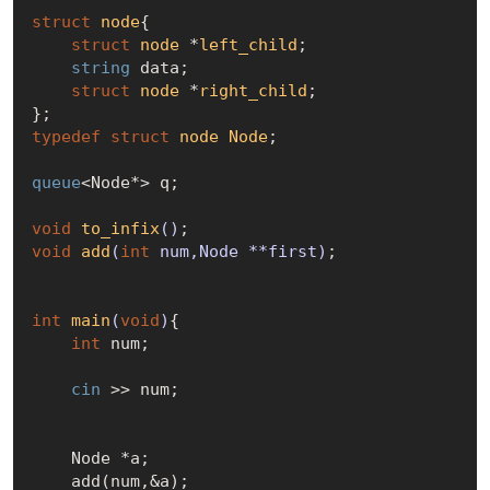
struct
node
{
struct
node
 *
left_child
;
string
 data;

struct
node
 *
right_child
;
typedef
struct
node
Node
;
queue
<Node*> q;

void
to_infix
()
void
add
(
int
 num,Node **first)
;

int
main
(
void
)
{

int
 num;

cin
 >> num;

    Node *a;

    add(num,&a);
