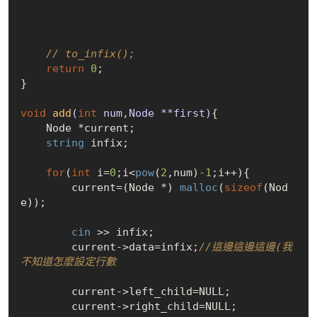
// to_infix();
return
0
;

}

void
add
(
int
 num,Node **first)
{

    Node *current;

string
 infix;

for
(
int
 i=
0
;i<
pow
(
2
,num)
-1
;i++){

        current=(Node *) 
malloc
(
sizeof
(Nod
e));

cin
 >> infix;

        current->data=infix;
//這邊這邊這邊(我
不知道怎麼設定行數
        current->left_child=
NULL
;

        current->right_child=
NULL
;
