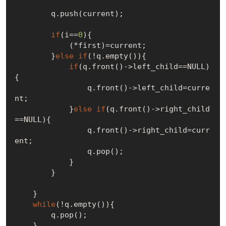
        q.push(current);

if
(i==
0
){

            (*first)=current;

        }
else
if
(!q.empty()){

if
(q.front()->left_child==
NULL
)
{

                q.front()->left_child=curre
nt;

            }
else
if
(q.front()->right_child
==
NULL
){

                q.front()->right_child=curr
ent;

                q.pop();

            }

        }

    }

while
(!q.empty()){

        q.pop();

    }
