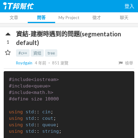
登入
文章
問答
My Project
徵才
聊天
資結-建樹時遇到的問題(segmentation
1
default)
#c++
資結
tree
lloydgain
4 年前
‧
851
瀏覽
檢舉
#
include
<iostream>
#
include
<queue>
#
include
<math.h>
#
define
 size 10000
using
std
:: 
cin
using
std
:: 
cout
using
std
:: 
queue
using
std
:: 
string
;
