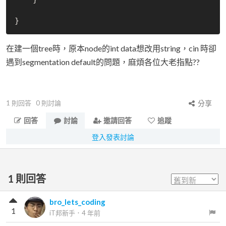
在建一個tree時，原本node的int data想改用string，cin 時卻
遇到segmentation default的問題，麻煩各位大老指點??
1
則回答
0
則討論
分享
回答
討論
邀請回答
追蹤
登入發表討論
1
則回答
bro_lets_coding
1
iT邦新手
．
4 年前