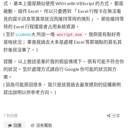
式， 基本上還是類似使用 WSH with VBScript 的方式， 都是
啟動、 操作 Excel。 所以只要遇到 「 Excel 行程卡在無法看
見的提示訊息等異常狀況而維持等待的情形 」， 那些維持等
待的 Excel 行程還是會占用系統資源。
( 至於
ccutmis
大 所說一堆
， 我倒是有點好奇
wscript.exe
是啥狀況； 畢竟我過去大多是處裡 Excel 等那端點的莫名其
妙後就沒事了。 )
提醒， 以上敘述是基於我的假設情境下， 很有可能不符合你
的狀況。 至於處理方式請自行 Google 你可能的狀況與方
案。
( 因為可能原因很多， 我只是就我過去最常遇到的這種案例
提出說明以供參考方向。 )
7
則回應
分享
回應
沒有幫助