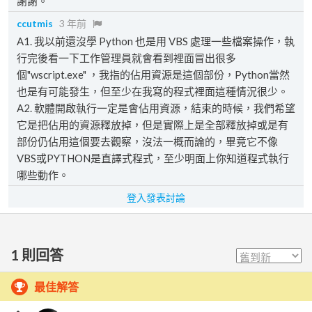
謝謝。
ccutmis
3 年前
A1. 我以前還沒學 Python 也是用 VBS 處理一些檔案操作，執
行完後看一下工作管理員就會看到裡面冒出很多
個"wscript.exe" ，我指的佔用資源是這個部份，Python當然
也是有可能發生，但至少在我寫的程式裡面這種情況很少。
A2. 軟體開啟執行一定是會佔用資源，結束的時候，我們希望
它是把佔用的資源釋放掉，但是實際上是全部釋放掉或是有
部份仍佔用這個要去觀察，沒法一概而論的，畢竟它不像
VBS或PYTHON是直譯式程式，至少明面上你知道程式執行
哪些動作。
登入發表討論
1
則回答
最佳解答