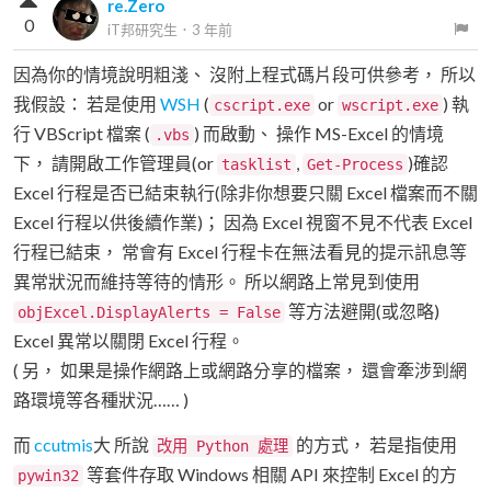
re.Zero
0
iT邦研究生
．
3 年前
因為你的情境說明粗淺、 沒附上程式碼片段可供參考， 所以
我假設： 若是使用
WSH
(
or
) 執
cscript.exe
wscript.exe
行 VBScript 檔案 (
) 而啟動、 操作 MS-Excel 的情境
.vbs
下， 請開啟工作管理員(or
,
)確認
tasklist
Get-Process
Excel 行程是否已結束執行(除非你想要只關 Excel 檔案而不關
Excel 行程以供後續作業)； 因為 Excel 視窗不見不代表 Excel
行程已結束， 常會有 Excel 行程卡在無法看見的提示訊息等
異常狀況而維持等待的情形。 所以網路上常見到使用
等方法避開(或忽略)
objExcel.DisplayAlerts = False
Excel 異常以關閉 Excel 行程。
( 另， 如果是操作網路上或網路分享的檔案， 還會牽涉到網
路環境等各種狀況…… )
而
ccutmis
大 所說
的方式， 若是指使用
改用 Python 處理
等套件存取 Windows 相關 API 來控制 Excel 的方
pywin32