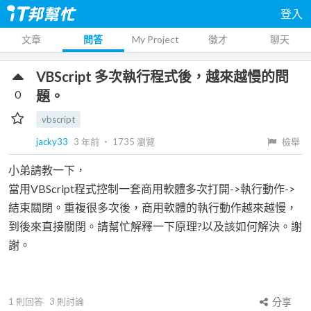
登入
文章
問答
My Project
徵才
聊天
VBScript 多次執行程式後，越來越慢的問
0
題。
vbscript
jacky33
3 年前
‧
1735
瀏覽
檢舉
小弟請教一下，
當用VBScript程式控制一套商用軟體多次打開->執行動作->
結束關閉。重複很多次後，商用軟體的執行動作越來越慢，
到後來直接關閉。請幫忙解釋一下原理?以及該如何解決。謝
謝。
1
則回答
3
則討論
分享