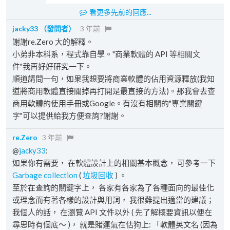
看更多先前的回應...
jacky33
（發問者）
3 年前
謝謝re.Zero 大的解釋。
小弟非本科系，程式靠自學。"商業軟體的 API 等相關文
件"我再好好研究一下。
順道請問一句，如果我想要將商業軟體的佔用資源釋放(我知
道將商用軟體直接關掉再打開是最直接的方法)。那我會去查
商用軟體的使用手冊或Google。有沒有相關的"專業關鍵
字"可以提供給我方便查詢?謝謝。
re.Zero
3 年前
@
jacky33
:
如果你有需要， 在軟體設計上的相關基本概念， 可參考一下
Garbage collection
(
垃圾回收
) 。
至於在查詢的關鍵字上， 各家有各家為了各種面向的最佳化
或理念而有著各樣的設計與用詞， 我很難提出適當的建議；
我個人的話， 在瀏覽 API 文件以外 ( 先了解概要資訊以便在
尋思時有個底～ )， 就是賭運氣在估狗上: 「軟體英文名 (因為