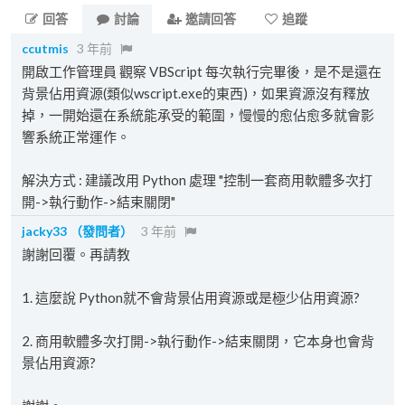
回答
討論
邀請回答
追蹤
ccutmis
3 年前
開啟工作管理員 觀察 VBScript 每次執行完畢後，是不是還在
背景佔用資源(類似wscript.exe的東西)，如果資源沒有釋放
掉，一開始還在系統能承受的範圍，慢慢的愈佔愈多就會影
響系統正常運作。
解決方式 : 建議改用 Python 處理 "控制一套商用軟體多次打
開->執行動作->結束關閉"
jacky33
（發問者）
3 年前
謝謝回覆。再請教
1. 這麼說 Python就不會背景佔用資源或是極少佔用資源?
2. 商用軟體多次打開->執行動作->結束關閉，它本身也會背
景佔用資源?