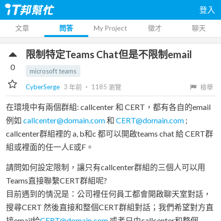
登入
文章
問答
My Project
徵才
聊天
限制特定Teams Chat但是不限制email
0
microsoft teams
CyberSerge
3 年前
‧
1185
瀏覽
檢舉
在環境中有兩個群組: callcenter 和 CERT，都有各自的email
例如
callcenter@domain.com
和
CERT@domain.com
;
callcenter群組裡的 a, b和c 都可以開啟teams chat 給 CERT群
組或裡面的任一人E或F。
請問如何設定限制，讓只有callcenter群組的三個人可以用
Teams直接聯繫CERT群組呢?
目前遇到的情況是：公司裡任何員工都會開啟聊天室對話，
搜尋CERT 然後直接和整個CERT群組對話；我們希望對方直
接email給
CERT@domain.com
或者只由callcenter和整個