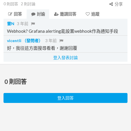
0
則回答
2
則討論
分享
回答
討論
邀請回答
追蹤
雷N
3 年前
Webhook? Grafana alerting能設置webhook作為通知手段
vicentli
（發問者）
3 年前
好，我往這方面搜尋看看，謝謝回覆
登入發表討論
0
則回答
登入回答