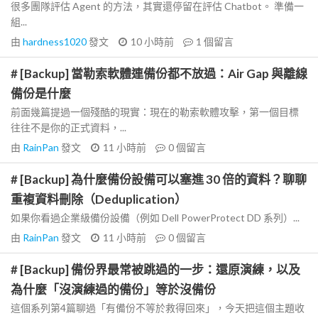
很多團隊評估 Agent 的方法，其實還停留在評估 Chatbot。 準備一
組...
由
hardness1020
發文
10 小時前
1
個留言
# [Backup] 當勒索軟體連備份都不放過：Air Gap 與離線
備份是什麼
前面幾篇提過一個殘酷的現實：現在的勒索軟體攻擊，第一個目標
往往不是你的正式資料，...
由
RainPan
發文
11 小時前
0
個留言
# [Backup] 為什麼備份設備可以塞進 30 倍的資料？聊聊
重複資料刪除（Deduplication）
如果你看過企業級備份設備（例如 Dell PowerProtect DD 系列）...
由
RainPan
發文
11 小時前
0
個留言
# [Backup] 備份界最常被跳過的一步：還原演練，以及
為什麼「沒演練過的備份」等於沒備份
這個系列第4篇聊過「有備份不等於救得回來」，今天把這個主題收