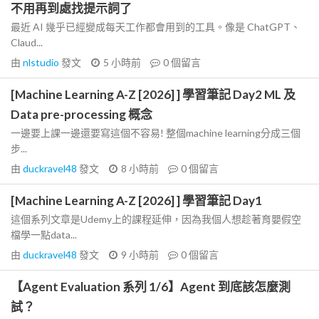
不用再到處找提示詞了
最近 AI 幾乎已經變成每天工作都會用到的工具。像是 ChatGPT、
Claud...
由
nlstudio
發文
5 小時前
0
個留言
[Machine Learning A-Z [2026] ] 學習筆記 Day2 ML 及
Data pre-processing 概念
一邊要上課一邊還要寫這個不容易! 整個machine learning分成三個
步...
由
duckravel48
發文
8 小時前
0
個留言
[Machine Learning A-Z [2026] ] 學習筆記 Day1
這個系列文章是Udemy上的課程延伸，因為我個人想趁著育嬰假空
檔學一點data...
由
duckravel48
發文
9 小時前
0
個留言
【Agent Evaluation 系列 1/6】Agent 到底該怎麼測
試？