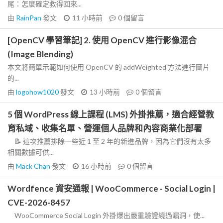
尾：怎麼確定救得回來...
由
RainPan
發文
11 小時前
0
個留言
[OpenCV 學習筆記] 2. 使用 OpenCV 進行影像混合
(Image Blending)
本文將簡單示範如何使用 OpenCV 的 addWeighted 方法進行圖片
的...
由
logohow1020
發文
13 小時前
0
個留言
5 個 WordPress 線上課程 (LMS) 外掛推薦，適合經營教
育私域、收集名單、營運個人品牌和內容商業化部署
📝 這次推薦排除一些近 1 至 2 年的新進品牌，因為它們沒有太多
相關數據可供...
由
Mack Chan
發文
16 小時前
0
個留言
Wordfence 資安通報 | WooCommerce - Social Login |
CVE-2026-8457
WooCommerce Social Login 外掛爆出嚴重驗證繞過漏洞，使...