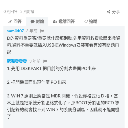
0
則回答
3
則討論
分享
回答
討論
邀請回答
追蹤
sam0407
3 年前
D的資料重要嗎?重要就什麼都別動,先用資料救援軟體來救資
料,資料不重要就插入USB把Windows安裝完看有沒有問題再
說
窮嘶發發發
3 年前
1. 先用 DISKPART 把目前的分割表畫面PO出來
2. 把開機畫面出現什麼 PO 出來
3. WIN 7 原則上應當是 MBR 開機，假設你格式化 D 槽，基
本上就是把系統分割區格式化了，那BOOT分割區的BCD 導
引紀錄的就會找不到 WIN 7 的系統分割區，因此就不能開機
了