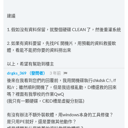
建議
1. 假如沒有資料保留，就整個硬碟 CLEAN 了，然後重灌系統
2. 如果有資料要留，先找PE 開機片，用預載的資料救援軟
體，看能不能把你要的資料撈出來
以上，希望有幫助到樓主
drgks_369
（發問者）
3 年前
後來在我看到您們的回覆前，我用開機碟執行chkdsk C:\ /f
和/r；雖然順利開機了，但是我這樣亂動，D槽還救的回來
嗎？裡面有我學校的作業QwQ
(我只有一顆硬碟，C和D槽是虛擬分割區)
有沒有辦法不額外裝軟體，用windows本身的工具修復？
是只用PE就好，還是要做其他動作？