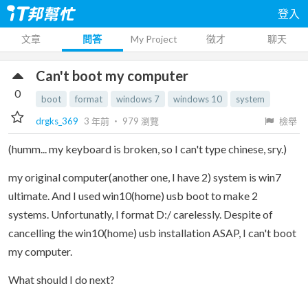
登入
文章
問答
My Project
徵才
聊天
Can't boot my computer
0
boot
format
windows 7
windows 10
system
drgks_369
3 年前
‧
979
瀏覽
檢舉
(humm... my keyboard is broken, so I can't type chinese, sry.)
my original computer(another one, I have 2) system is win7
ultimate. And I used win10(home) usb boot to make 2
systems. Unfortunatly, I format D:/ carelessly. Despite of
cancelling the win10(home) usb installation ASAP, I can't boot
my computer.
What should I do next?