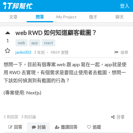
登入
文章
問答
My Project
徵才
聊天
web RWD 如何知道顧客截圖？
1
web
app
react
janlin002
3 年前
‧
4869
瀏覽
檢舉
想問一下，目前有個專案 web 跟 app 寫在一起，app就是使
用 RWD 去實現，有個需求是要阻止使用者去截圖，想問一
下該如何偵測到有截圖的行為？
(專案使用: Nextjs)
1
則回答
3
則討論
分享
回答
討論
邀請回答
追蹤