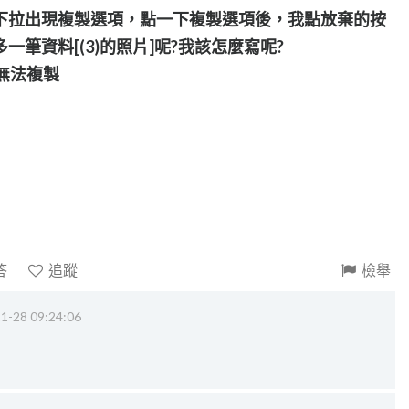
下拉出現複製選項，點一下複製選項後，我點放棄的按
筆資料[(3)的照片]呢?我該怎麼寫呢?
，就無法複製
答
追蹤
檢舉
1-28 09:24:06