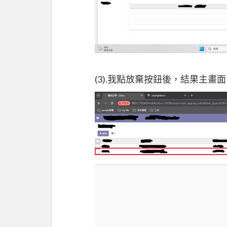
(3).我點放棄按鈕後，結果主畫