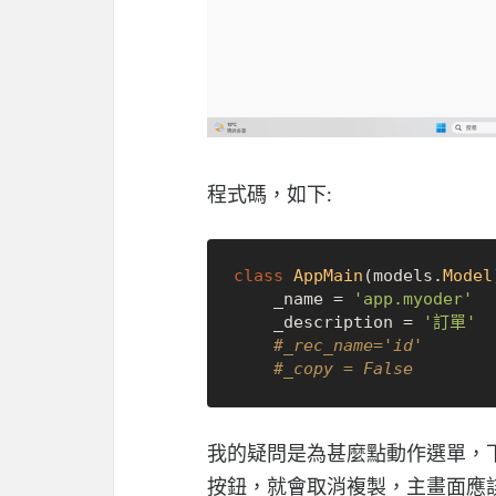
程式碼，如下:
class
AppMain
(models.
Model
    _name = 
'app.myoder'
    _description = 
'訂單'
#_rec_name='id'
#_copy = False 
我的疑問是為甚麼點動作選單，
按鈕，就會取消複製，主畫面應