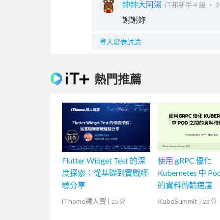
帥帥大阿湯
iT邦新手 4 級 ‧
2
謝謝妳
登入發表討論
熱門推薦
Flutter Widget Test 的深
使用 gRPC 優化
度探索：從基礎到實戰經
Kubernetes 中 P
驗分享
的資料傳輸速度
iThome鐵人賽
|
KubeSummit
|
25 分
23 分