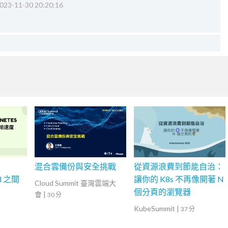
023-11-30 20:20:16
混合雲備份與安全挑戰
從資源浪費到節能自治：
od 之間
讓你的 K8s 不再像開著 N
Cloud Summit 臺灣雲端大
個分頁的瀏覽器
會
|
30 分
KubeSummit
|
37 分