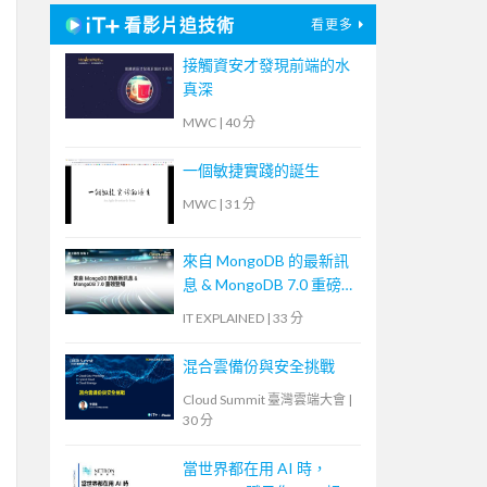
看影片追技術
看更多
接觸資安才發現前端的水
真深
MWC
|
40 分
一個敏捷實踐的誕生
MWC
|
31 分
來自 MongoDB 的最新訊
息 & MongoDB 7.0 重磅登
場
IT EXPLAINED
|
33 分
混合雲備份與安全挑戰
Cloud Summit 臺灣雲端大會
|
30 分
當世界都在用 AI 時，