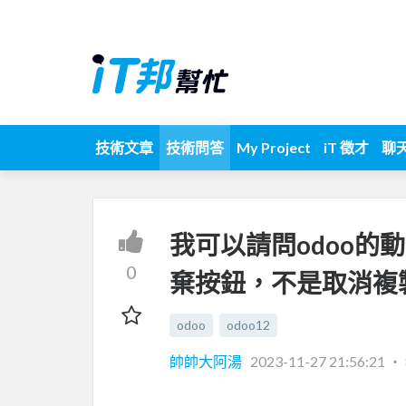
技術文章
技術問答
My Project
iT 徵才
聊
我可以請問odoo
0
棄按鈕，不是取消複
odoo
odoo12
帥帥大阿湯
2023-11-27 21:56:21
‧