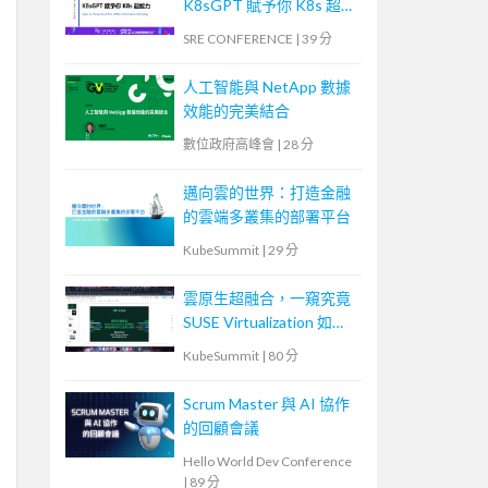
K8sGPT 賦予你 K8s 超能
力
SRE CONFERENCE
|
39 分
人工智能與 NetApp 數據
效能的完美結合
數位政府高峰會
|
28 分
邁向雲的世界：打造金融
的雲端多叢集的部署平台
KubeSummit
|
29 分
雲原生超融合，一窺究竟
SUSE Virtualization 如何
解決傳統應用與現代化雲
KubeSummit
|
80 分
原生鴻溝
Scrum Master 與 AI 協作
的回顧會議
Hello World Dev Conference
|
89 分