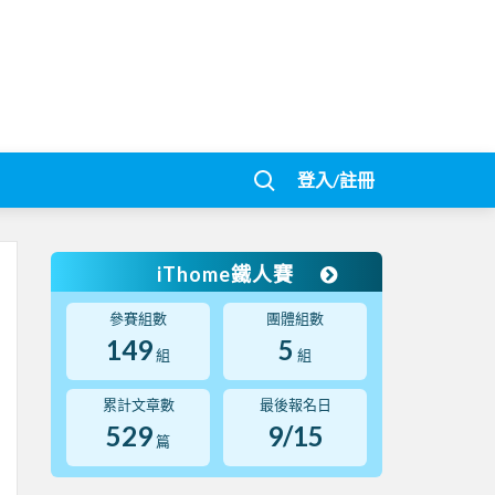
登入/註冊
iThome鐵人賽
參賽組數
團體組數
149
5
組
組
累計文章數
最後報名日
529
9/15
篇