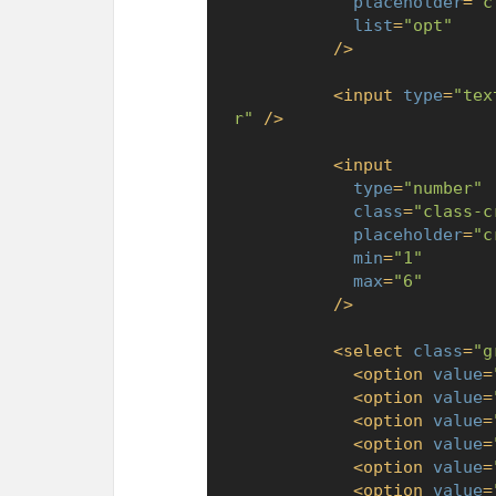
placeholder
=
"c
list
=
"opt"
          />
<
input
type
=
"tex
r"
 />
<
input
type
=
"number"
class
=
"class-c
placeholder
=
"c
min
=
"1"
max
=
"6"
          />
<
select
class
=
"g
<
option
value
=
<
option
value
=
<
option
value
=
<
option
value
=
<
option
value
=
<
option
value
=