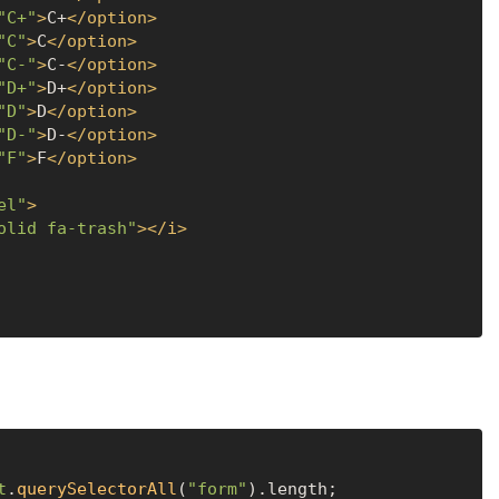
"C+"
>
C+
</
option
>
"C"
>
C
</
option
>
"C-"
>
C-
</
option
>
"D+"
>
D+
</
option
>
"D"
>
D
</
option
>
"D-"
>
D-
</
option
>
"F"
>
F
</
option
>
el"
>
olid fa-trash"
>
</
i
>
t
.
querySelectorAll
(
"form"
).
length
;
