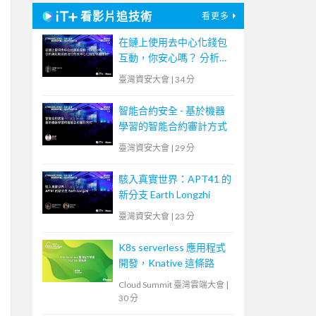
看影片追技術
看更多
在鏈上使用去中心化錢包
互動，你安心嗎？ 分析與
比較目前流行的去中心化
臺灣資安大會
|
34 分
錢包保護機制
智能合約安全 - 基於機器
學習的智能合約審計方式
臺灣資安大會
|
29 分
駭入真實世界：APT41 的
新分支 Earth Longzhi
臺灣資安大會
|
23 分
K8s serverless 應用程式
開發，Knative 這條路
Cloud Summit 臺灣雲端大會
|
30 分