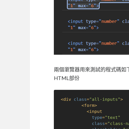
兩個瀏覽器用來測試的程式碼如
HTML部份
<
div
class
=
"all-inputs"
>
<
form
>
<
input
type
=
"text"
class
=
"class-n