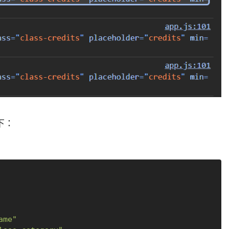
下：
ame"