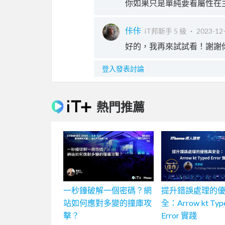
你如果只是單純要看屬性在主控台
佧佧
iT邦新手 5 級 ‧
2023-12-
好的，我再來試試看！謝謝
登入發表討論
熱門推薦
一秒鐘破解一個密碼？網
提升錯誤處理的
站如何應對多變的撞庫攻
全：Arrow kt Typ
擊？
Error 實踐