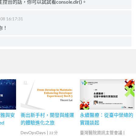
的話，你可以試試看console.dir()。
08 16:17:31
你！
優雅與安
衝出新手村，開發與維運
永續醫療：從臺中榮總的
ed
的體驗進化之旅
實踐談起
DevOpsDays
|
臺灣醫院資訊主管會議
|
22 分