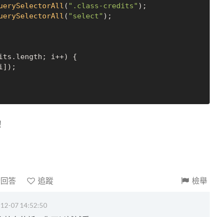
uerySelectorAll
(
".class-credits"
);

uerySelectorAll
(
"select"
);

its.
length
; i++) {

]);

！
請回答
追蹤
檢舉
12-07 14:52:50