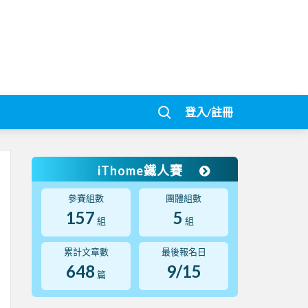
登入/註冊
iThome鐵人賽
參賽組數
團體組數
157
5
組
組
累計文章數
最後報名日
648
9/15
篇