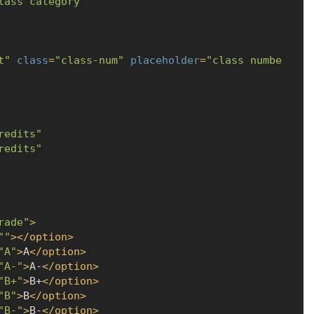
lass category"
t"
class
=
"class-num"
placeholder
=
"class numbe
redits"
redits"
rade"
>
""
>
</
option
>
"A"
>
A
</
option
>
"A-"
>
A-
</
option
>
"B+"
>
B+
</
option
>
"B"
>
B
</
option
>
"B-"
>
B-
</
option
>