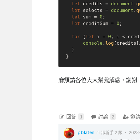
let
 credits = 
document
.
q
let
 selects = 
document
.
q
let
 sum = 
0
; 

let
 creditSum = 
0
; 

for
 (
let
 i = 
0
; i < cred
console
.
log
(credits[i
  }

麻煩請各位大大幫我解惑，謝謝
回答
1
討論
2
邀
pblaten
iT邦新手 2 級 ‧
2023-