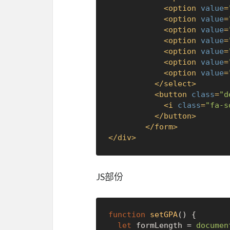
<
option
value
=
<
option
value
=
<
option
value
=
<
option
value
=
<
option
value
=
<
option
value
=
<
option
value
=
</
select
>
<
button
class
=
"d
<
i
class
=
"fa-s
</
button
>
</
form
>
</
div
>
JS部份
function
setGPA
(
) {

let
 formLength = 
documen