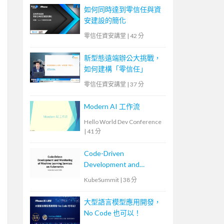
如何同時達到零信任與資
安建設的簡化
零信任資安講堂
|
42 分
新型態遠端辦公大挑戰，
如何建構「零信任」
零信任資安講堂
|
37 分
Modern AI 工作流
Hello World Dev Conference
|
41 分
Code-Driven
Development and
Monitoring of Machine
KubeSummit
|
38 分
Learning Services on
Kubernetes
大型語言模型應用開發，
No Code 也可以！